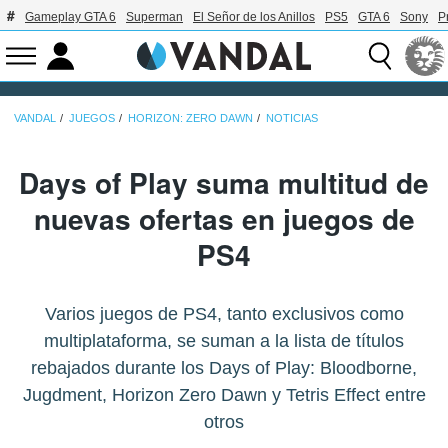
Gameplay GTA 6
Superman
El Señor de los Anillos
PS5
GTA 6
Sony
P
VANDAL
JUEGOS
HORIZON: ZERO DAWN
NOTICIAS
Days of Play suma multitud de
nuevas ofertas en juegos de
PS4
Varios juegos de PS4, tanto exclusivos como
multiplataforma, se suman a la lista de títulos
rebajados durante los Days of Play: Bloodborne,
Jugdment, Horizon Zero Dawn y Tetris Effect entre
otros