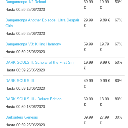
Danganronpa 1/2 Reload
39.99
19.99
50%
€
€
Hasta
00:59 25/06/2020
Danganronpa Another Episode: Ultra Despair
29.99
9.89 €
67%
Girls
€
Hasta
00:59 25/06/2020
Danganronpa V3: Killing Harmony
59.99
19.79
67%
€
€
Hasta
00:59 25/06/2020
DARK SOULS II: Scholar of the First Sin
19.99
9.99 €
50%
€
Hasta
00:59 25/06/2020
DARK SOULS III
49.99
9.99 €
80%
€
Hasta
00:59 18/06/2020
DARK SOULS III - Deluxe Edition
69.99
13.99
80%
€
€
Hasta
00:59 18/06/2020
Darksiders Genesis
39.99
27.99
30%
€
€
Hasta
00:59 25/06/2020