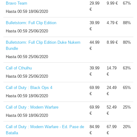
Bravo Team
29.99
9.99 €
67%
€
Hasta
00:59 18/06/2020
Bulletstorm: Full Clip Edition
39.99
4.79 €
88%
€
Hasta
00:59 25/06/2020
Bulletstorm: Full Clip Edition Duke Nukem
44.99
8.99 €
80%
Bundle
€
Hasta
00:59 25/06/2020
Call of Cthulhu
39.99
14.79
63%
€
€
Hasta
00:59 25/06/2020
Call of Duty : Black Ops 4
69.99
24.49
65%
€
€
Hasta
00:59 18/06/2020
Call of Duty : Modern Warfare
69.99
52.49
25%
€
€
Hasta
00:59 18/06/2020
Call of Duty : Modern Warfare - Ed. Pase de
84.99
67.99
20%
Batalla
€
€