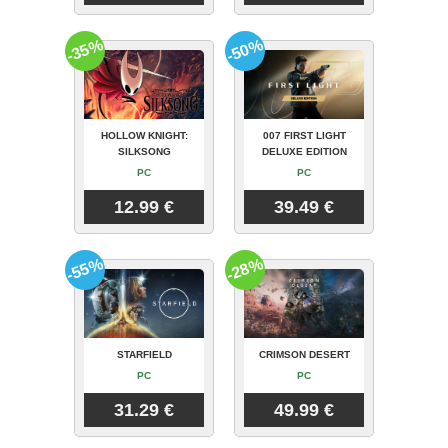
-35%
-50%
HOLLOW KNIGHT:
007 FIRST LIGHT
SILKSONG
DELUXE EDITION
PC
PC
12.99 €
39.49 €
-55%
-28%
STARFIELD
CRIMSON DESERT
PC
PC
31.29 €
49.99 €