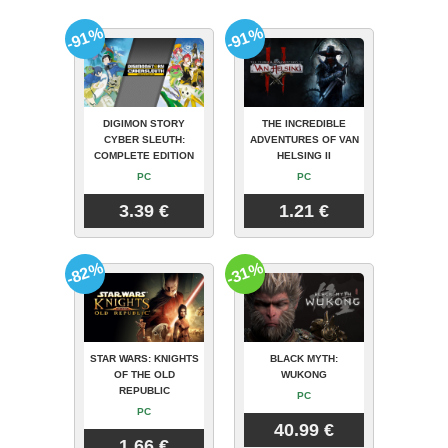
-91%
-91%
DIGIMON STORY
THE INCREDIBLE
CYBER SLEUTH:
ADVENTURES OF VAN
COMPLETE EDITION
HELSING II
PC
PC
3.39 €
1.21 €
-82%
-31%
STAR WARS: KNIGHTS
BLACK MYTH:
OF THE OLD
WUKONG
REPUBLIC
PC
PC
40.99 €
1.66 €