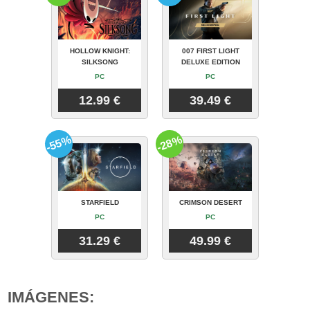
HOLLOW KNIGHT:
007 FIRST LIGHT
SILKSONG
DELUXE EDITION
PC
PC
12.99 €
39.49 €
-55%
-28%
STARFIELD
CRIMSON DESERT
PC
PC
31.29 €
49.99 €
IMÁGENES: