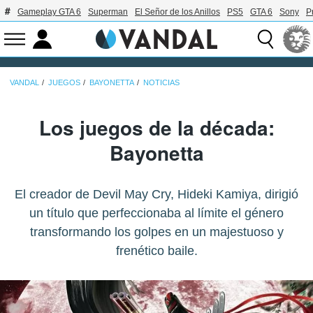
Gameplay GTA 6
Superman
El Señor de los Anillos
PS5
GTA 6
Sony
P
VANDAL
JUEGOS
BAYONETTA
NOTICIAS
Los juegos de la década:
Bayonetta
El creador de Devil May Cry, Hideki Kamiya, dirigió
un título que perfeccionaba al límite el género
transformando los golpes en un majestuoso y
frenético baile.