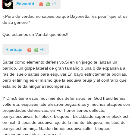
Edwardd
+1
¿Pero de verdad no sabéis porque Bayonetta "es peor" que otros
de su genero?
Que estamos en Vandal queridos!!
Hierbajo
+0
Saltar como elemento defensivo.Si en un juego te lanzan un
barrido, un golpe lateral de gran tamaño o una o da expansiva a
ras del suelo saltas para esquivar.En bayo estrictamente podrías,
pero el timing es el mismo que la esquiva bruja y al contrario que
está no te da ninguna recompensa.
Y Dmc5 tiene esos movimientos defensivos, en God hand tienes
voltereta, esquivas laterales,rompeguardias y muchos ataques con
propiedades defensivas, en For honor tienes deflects,
parrys,esquivas, full block, bloqueo , blockblade,superior block ect..
en nioh 3 tipos de esquiva, ojo de la mente, bloqueo, multitud de
parrys ect en ninja Gaiden tienes esquiva,salto bloqueo
,golondrina voladora ,parry ect..