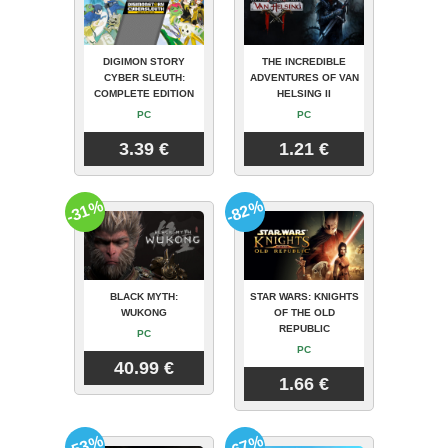
DIGIMON STORY
THE INCREDIBLE
CYBER SLEUTH:
ADVENTURES OF VAN
COMPLETE EDITION
HELSING II
PC
PC
3.39 €
1.21 €
-31%
-82%
BLACK MYTH:
STAR WARS: KNIGHTS
WUKONG
OF THE OLD
REPUBLIC
PC
PC
40.99 €
1.66 €
-53%
-67%