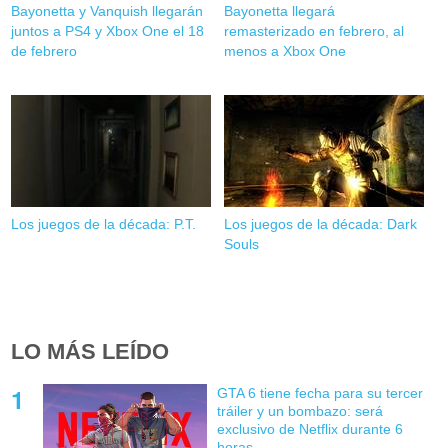
Bayonetta y Vanquish llegarán
Bayonetta llegará
juntos a PS4 y Xbox One el 18
remasterizado en febrero, al
de febrero
menos a Xbox One
Los juegos de la década: P.T.
Los juegos de la década: Dark
Souls
LO MÁS LEÍDO
GTA 6 tiene fecha para su tercer
tráiler y un bombazo: será
exclusivo de Netflix durante 6
horas