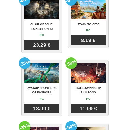
CLAIR OBSCUR:
TOWN TO CITY
EXPEDITION 33
PC
PC
8.19 €
23.29 €
-53%
-38%
AVATAR: FRONTIERS
HOLLOW KNIGHT:
OF PANDORA
SILKSONG
PC
PC
13.99 €
11.99 €
-35%
-50%