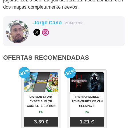
dos mapas completamente nuevos.
Jorge Cano
REDACTOR
OFERTAS RECOMENDADAS
-91%
-91%
DIGIMON STORY
THE INCREDIBLE
CYBER SLEUTH:
ADVENTURES OF VAN
COMPLETE EDITION
HELSING II
PC
PC
3.39 €
1.21 €