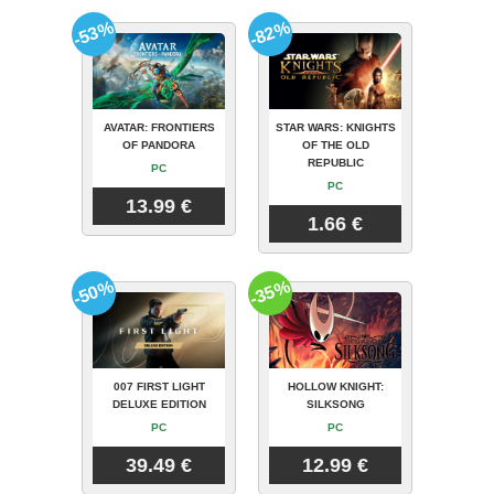
-53%
-82%
AVATAR: FRONTIERS
STAR WARS: KNIGHTS
OF PANDORA
OF THE OLD
REPUBLIC
PC
PC
13.99 €
1.66 €
-50%
-35%
007 FIRST LIGHT
HOLLOW KNIGHT:
DELUXE EDITION
SILKSONG
PC
PC
39.49 €
12.99 €