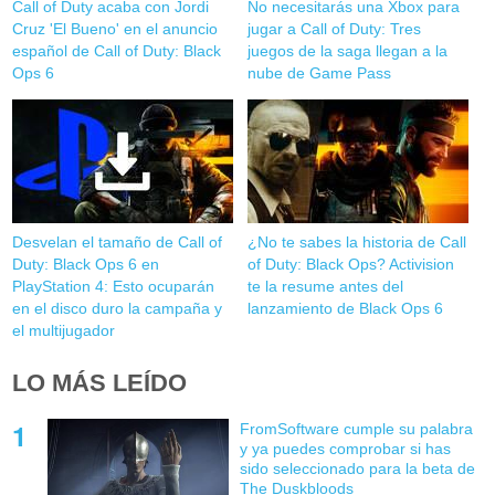
Call of Duty acaba con Jordi
No necesitarás una Xbox para
Cruz 'El Bueno' en el anuncio
jugar a Call of Duty: Tres
español de Call of Duty: Black
juegos de la saga llegan a la
Ops 6
nube de Game Pass
Desvelan el tamaño de Call of
¿No te sabes la historia de Call
Duty: Black Ops 6 en
of Duty: Black Ops? Activision
PlayStation 4: Esto ocuparán
te la resume antes del
en el disco duro la campaña y
lanzamiento de Black Ops 6
el multijugador
LO MÁS LEÍDO
FromSoftware cumple su palabra
y ya puedes comprobar si has
sido seleccionado para la beta de
The Duskbloods