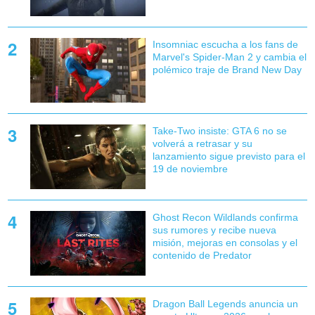
Insomniac escucha a los fans de
Marvel's Spider-Man 2 y cambia el
polémico traje de Brand New Day
Take-Two insiste: GTA 6 no se
volverá a retrasar y su
lanzamiento sigue previsto para el
19 de noviembre
Ghost Recon Wildlands confirma
sus rumores y recibe nueva
misión, mejoras en consolas y el
contenido de Predator
Dragon Ball Legends anuncia un