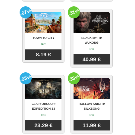
-67%
-31%
TOWN TO CITY
BLACK MYTH:
WUKONG
PC
PC
8.19 €
40.99 €
-53%
-38%
CLAIR OBSCUR:
HOLLOW KNIGHT:
EXPEDITION 33
SILKSONG
PC
PC
23.29 €
11.99 €