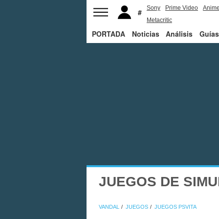
Sony
Prime Video
Anim
Metacritic
PORTADA
Noticias
Análisis
Guías
JUEGOS DE SIMU
VANDAL
JUEGOS
JUEGOS PSVITA