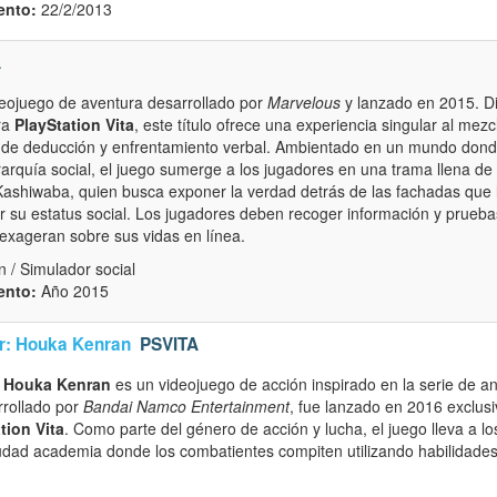
ento:
22/2/2013
A
eojuego de aventura desarrollado por
Marvelous
y lanzado en 2015. D
ra
PlayStation Vita
, este título ofrece una experiencia singular al me
 de deducción y enfrentamiento verbal. Ambientado en un mundo donde
erarquía social, el juego sumerge a los jugadores en una trama llena de i
Kashiwaba, quien busca exponer la verdad detrás de las fachadas que
ar su estatus social. Los jugadores deben recoger información y prueb
exageran sobre sus vidas en línea.
 / Simulador social
ento:
Año 2015
r: Houka Kenran
PSVITA
: Houka Kenran
es un videojuego de acción inspirado en la serie de a
rrollado por
Bandai Namco Entertainment
, fue lanzado en 2016 exclus
tion Vita
. Como parte del género de acción y lucha, el juego lleva a l
iudad academia donde los combatientes compiten utilizando habilidad