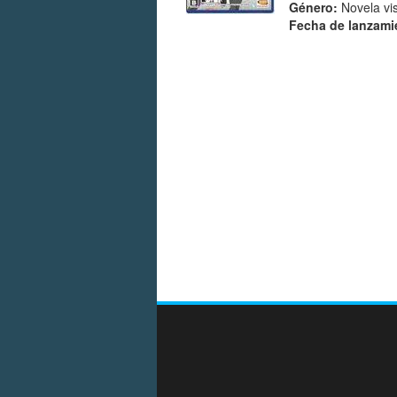
Género:
Novela vis
Fecha de lanzami