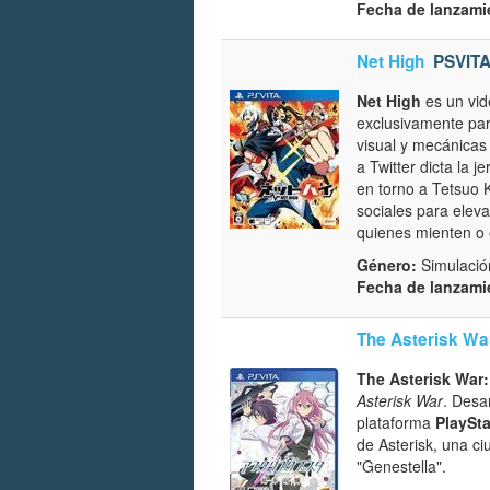
Fecha de lanzami
Net High
PSVIT
Net High
es un vid
exclusivamente pa
visual y mecánicas
a Twitter dicta la j
en torno a Tetsuo 
sociales para elev
quienes mienten o 
Género:
Simulación
Fecha de lanzami
The Asterisk Wa
The Asterisk War
Asterisk War
. Desa
plataforma
PlaySta
de Asterisk, una c
"Genestella".