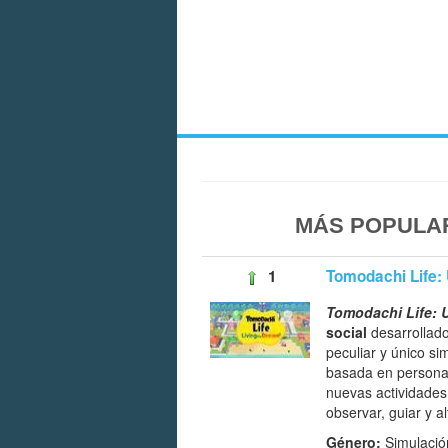
MÁS POPULAR
1
Tomodachi Life:
Tomodachi Life: 
social
desarrollado
peculiar y único si
basada en personaj
nuevas actividades
observar, guiar y al
Género:
Simulació