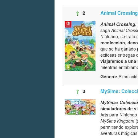
2
Animal Crossing
Animal Crossing:
saga
Animal Cross
Nintendo, se trata 
recolección, deco
que se ha ganado p
exitosas entregas 
viajaremos a una i
mientras entablamo
Género:
Simulació
3
MySims: Colecci
MySims: Colecció
simuladores de v
Arts para Nintendo
MySims Kingdom
(
permitiendo explor
aventuras mágicas 