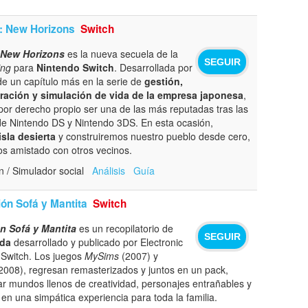
: New Horizons
Switch
 New Horizons
es la nueva secuela de la
SEGUIR
ing
para
Nintendo Switch
. Desarrollada por
de un capítulo más en la serie de
gestión,
ración y simulación de vida de la empresa japonesa
,
or derecho propio ser una de las más reputadas tras las
de Nintendo DS y Nintendo 3DS. En esta ocasión,
sla desierta
y construiremos nuestro pueblo desde cero,
s amistado con otros vecinos.
n / Simulador social
Análisis
Guía
ón Sofá y Mantita
Switch
n Sofá y Mantita
es un recopilatorio de
SEGUIR
ida
desarrollado y publicado por Electronic
 Switch. Los juegos
MySims
(2007) y
2008), regresan remasterizados y juntos en un pack,
ar mundos llenos de creatividad, personajes entrañables y
en una simpática experiencia para toda la familia.