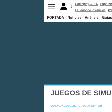
Gameplay GTA 6
Superm
El Señor de los Anillos
PS
PORTADA
Noticias
Análisis
Guías
JUEGOS DE SIMU
VANDAL
JUEGOS
JUEGOS SWITCH