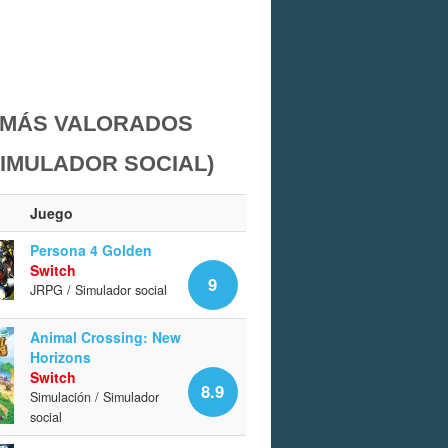
MÁS VALORADOS
SIMULADOR SOCIAL)
Juego
Persona 4 Golden
Switch
9
JRPG / Simulador social
Animal Crossing: New
Horizons
Switch
8.9
Simulación / Simulador
social