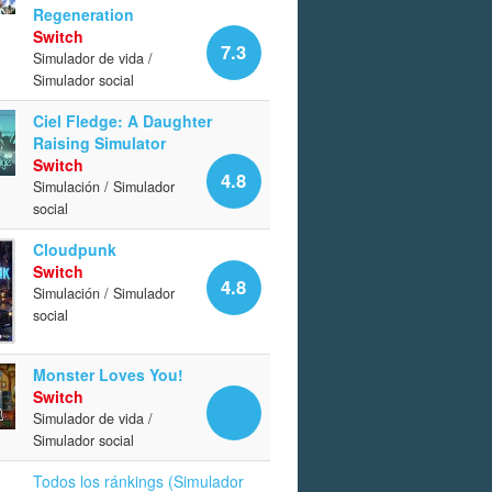
Regeneration
Switch
7.3
Simulador de vida /
Simulador social
Ciel Fledge: A Daughter
Raising Simulator
Switch
4.8
Simulación / Simulador
social
Cloudpunk
Switch
4.8
Simulación / Simulador
social
Monster Loves You!
Switch
Simulador de vida /
Simulador social
Todos los ránkings (Simulador