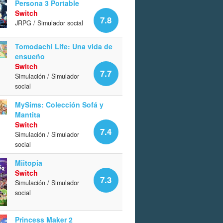
Persona 3 Portable
Switch
7.8
JRPG / Simulador social
Tomodachi Life: Una vida de
ensueño
Switch
7.7
Simulación / Simulador
social
MySims: Colección Sofá y
Mantita
Switch
7.4
Simulación / Simulador
social
Miitopia
Switch
7.3
Simulación / Simulador
social
Princess Maker 2