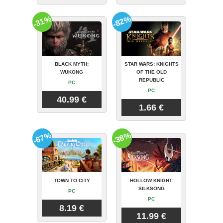
-31%
-82%
BLACK MYTH:
STAR WARS: KNIGHTS
WUKONG
OF THE OLD
REPUBLIC
PC
PC
40.99 €
1.66 €
-67%
-38%
TOWN TO CITY
HOLLOW KNIGHT:
SILKSONG
PC
PC
8.19 €
11.99 €