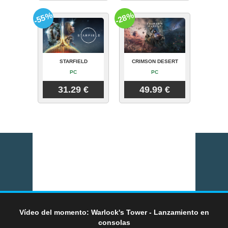
-55%
-28%
STARFIELD
CRIMSON DESERT
PC
PC
31.29 €
49.99 €
Vídeo del momento: Warlock's Tower - Lanzamiento en
consolas