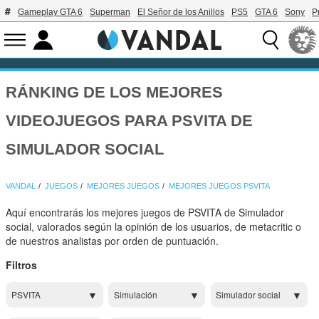
Gameplay GTA 6
Superman
El Señor de los Anillos
PS5
GTA 6
Sony
P
RÁNKING DE LOS MEJORES
VIDEOJUEGOS PARA PSVITA DE
SIMULADOR SOCIAL
VANDAL
JUEGOS
MEJORES JUEGOS
MEJORES JUEGOS PSVITA
Aquí encontrarás los mejores juegos de PSVITA de Simulador
social, valorados según la opinión de los usuarios, de metacritic o
de nuestros analistas por orden de puntuación.
Filtros
PSVITA
Simulación
Simulador social