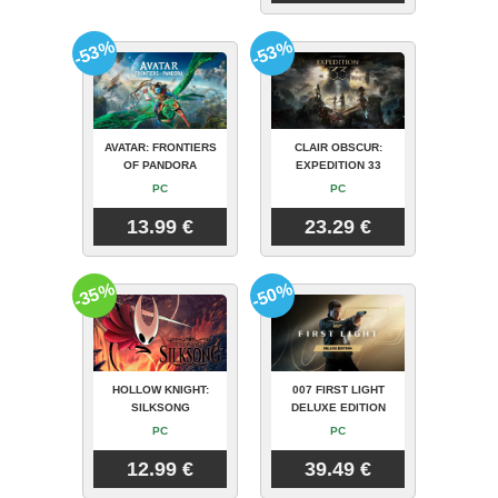
-53%
-53%
AVATAR: FRONTIERS
CLAIR OBSCUR:
OF PANDORA
EXPEDITION 33
PC
PC
13.99 €
23.29 €
-35%
-50%
HOLLOW KNIGHT:
007 FIRST LIGHT
SILKSONG
DELUXE EDITION
PC
PC
12.99 €
39.49 €