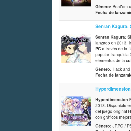
Género:
Beat'em u
Fecha de lanzami
Senran Kagura: 
Senran Kagura: S
lanzado en 2013. I
PC
a través de la t
popular franquicia
elementos de la cu
Género:
Hack and 
Fecha de lanzami
Hyperdimension 
Hyperdimension N
2013. Disponible 
del juego original
con gráficos mejor
Género:
JRPG / P