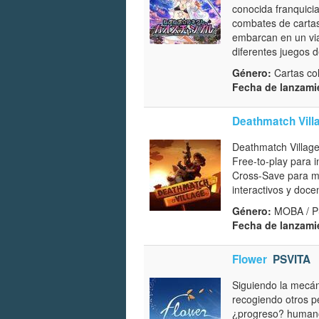
conocida franquici
combates de cartas
embarcan en un vi
diferentes juegos 
Género:
Cartas col
Fecha de lanzami
Deathmatch Vill
Deathmatch Village
Free-to-play para 
Cross-Save para ma
interactivos y doc
Género:
MOBA / P
Fecha de lanzami
Flower
PSVITA
Siguiendo la mecáni
recogiendo otros pé
¿progreso? humano.