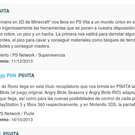
VITA
rmano en 2D de Minecraft" nos lleva en PS Vita a un mundo único en 
ndo ingeniosamente las herramientas que se ponen a nuestra disposici
e cobre, un pico y un hacha. La primera nos valdrá para derrotar algu
erdes, el pico para cavar y conseguir materiales como bloques de tierra
rboles y conseguir madera.
erto / PS Network / Supervivencia
ento:
11/12/2013
ogy PSN
PSVITA
 de Rovio llega en este título recopilatorio que nos brinda en PSVITA l
Birds (el juego original, Angry Birds Seasons y Angry Birds RIO) adapt
que llega, así como para las nuevas posibilidades de control de cada p
ayStation 3 y Xbox 360 respectivamente, y en Nintendo 3DS, la pantalla t
PS Network / Puzle
ento:
16/10/2013
N
PSVITA