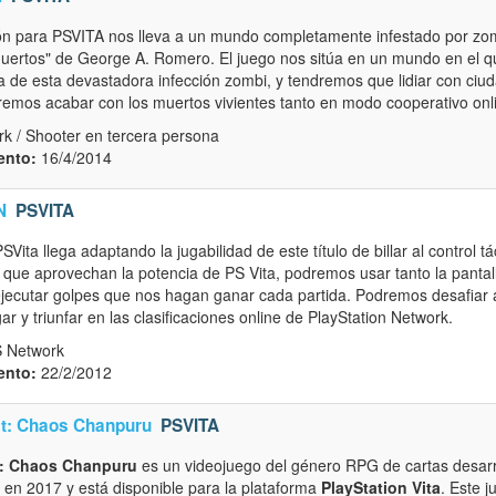
ón para PSVITA nos lleva a un mundo completamente infestado por zombi
ertos" de George A. Romero. El juego nos sitúa en un mundo en el que
a de esta devastadora infección zombi, y tendremos que lidiar con ciud
mos acabar con los muertos vivientes tanto en modo cooperativo online
k / Shooter en tercera persona
ento:
16/4/2014
N
PSVITA
Vita llega adaptando la jugabilidad de este título de billar al control tá
que aprovechan la potencia de PS Vita, podremos usar tanto la pantall
a ejecutar golpes que nos hagan ganar cada partida. Podremos desafiar
ar y triunfar en las clasificaciones online de PlayStation Network.
S Network
ento:
22/2/2012
t: Chaos Chanpuru
PSVITA
: Chaos Chanpuru
es un videojuego del género RPG de cartas desar
 en 2017 y está disponible para la plataforma
PlayStation Vita
. Este 