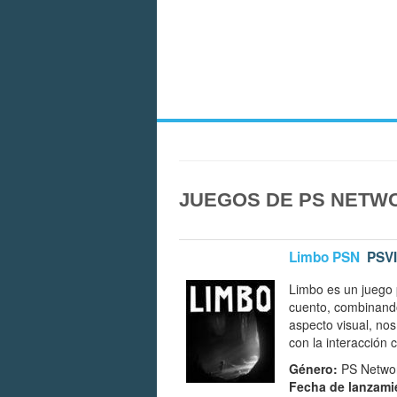
JUEGOS DE PS NETWO
Limbo PSN
PSV
Limbo es un juego 
cuento, combinando
aspecto visual, no
con la interacción 
Género:
PS Network
Fecha de lanzami