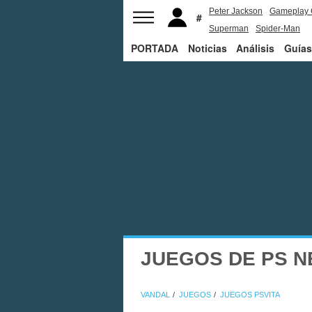
Peter Jackson
Gameplay 
Superman
Spider-Man
PORTADA
Noticias
Análisis
Guías
JUEGOS DE PS N
VANDAL
JUEGOS
JUEGOS PSVITA