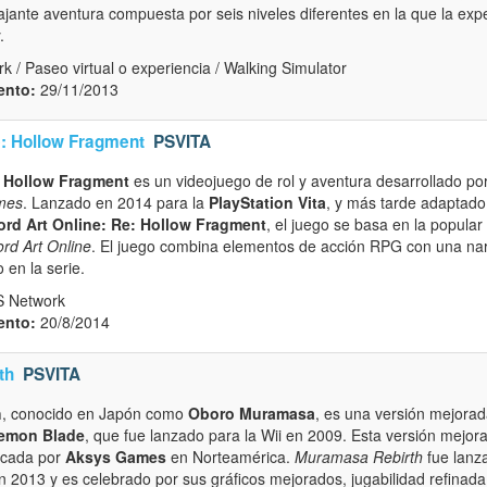
ajante aventura compuesta por seis niveles diferentes en la que la expe
.
 / Paseo virtual o experiencia / Walking Simulator
ento:
29/11/2013
e: Hollow Fragment
PSVITA
: Hollow Fragment
es un videojuego de rol y aventura desarrollado po
mes
. Lanzado en 2014 para la
PlayStation Vita
, y más tarde adaptad
rd Art Online: Re: Hollow Fragment
, el juego se basa en la popular
rd Art Online
. El juego combina elementos de acción RPG con una narra
 en la serie.
S Network
ento:
20/8/2014
th
PSVITA
h
, conocido en Japón como
Oboro Muramasa
, es una versión mejorada
emon Blade
, que fue lanzado para la Wii en 2009. Esta versión mejor
icada por
Aksys Games
en Norteamérica.
Muramasa Rebirth
fue lanz
 2013 y es celebrado por sus gráficos mejorados, jugabilidad refinada 