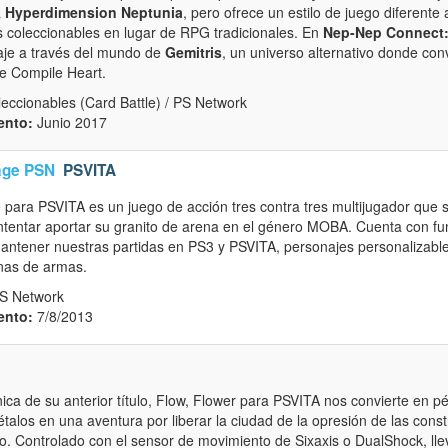
a
Hyperdimension Neptunia
, pero ofrece un estilo de juego diferente 
 coleccionables en lugar de RPG tradicionales. En
Nep-Nep Connect
aje a través del mundo de
Gemitris
, un universo alternativo donde co
de Compile Heart.
eccionables (Card Battle) / PS Network
ento:
Junio 2017
age PSN
PSVITA
 para PSVITA es un juego de acción tres contra tres multijugador que 
intentar aportar su granito de arena en el género MOBA. Cuenta con fu
ntener nuestras partidas en PS3 y PSVITA, personajes personalizable
enas de armas.
S Network
ento:
7/8/2013
ca de su anterior título, Flow, Flower para PSVITA nos convierte en pé
talos en una aventura por liberar la ciudad de la opresión de las const
 Controlado con el sensor de movimiento de Sixaxis o DualShock, ll