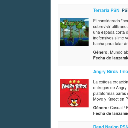
Terraria PSN
PS
El considerado "he
sobrevivir utiliza
una espada corta d
inofensivos slime v
hacha para talar á
Género:
Mundo abi
Fecha de lanzami
Angry Birds Tril
La exitosa creación
entregas de Angry 
plataformas paras 
Move y Kinect en Pl
Género:
Casual / 
Fecha de lanzami
Dead Nation PS