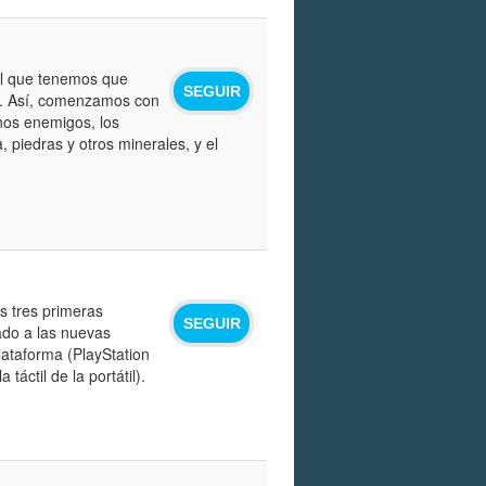
el que tenemos que
SEGUIR
ón. Así, comenzamos con
nos enemigos, los
, piedras y otros minerales, y el
as tres primeras
SEGUIR
ado a las nuevas
lataforma (PlayStation
áctil de la portátil).