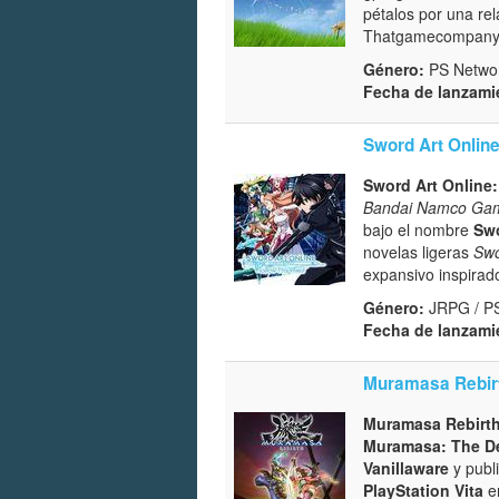
pétalos por una rel
Thatgamecompany
Género:
PS Network
Fecha de lanzami
Sword Art Onlin
Sword Art Online
Bandai Namco Ga
bajo el nombre
Swo
novelas ligeras
Swo
expansivo inspirado
Género:
JRPG / P
Fecha de lanzami
Muramasa Rebir
Muramasa Rebirt
Muramasa: The D
Vanillaware
y publ
PlayStation Vita
en