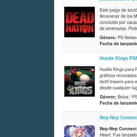
Este juego de acci
Amanecer de los Mu
concluido por caus
de amenazas. Podre
Género:
PS Networ
Fecha de lanzami
Hustle Kings PS
Hustle Kings para PS
gráficos renovados 
táctil trasero par
desde cualquier lug
Género:
Bolos / P
Fecha de lanzami
Nep-Nep Connec
Nep-Nep Connect
Heart
. Fue lanzado