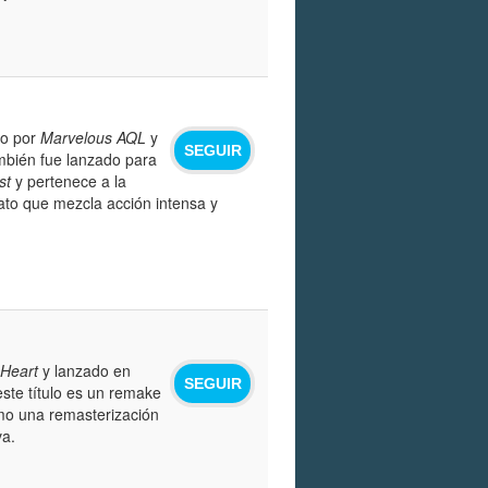
do por
Marvelous AQL
y
SEGUIR
ambién fue lanzado para
st
y pertenece a la
mato que mezcla acción intensa y
Heart
y lanzado en
SEGUIR
ste título es un remake
omo una remasterización
va.