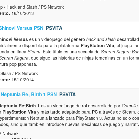
p / Hack and Slash / PS Network
ento:
16/10/2013
Shinovi Versus PSN
PSVITA
hinovi Versus
es un videojuego del género
hack and slash
desarrolla
nicialmente disponible para la plataforma
PlayStation Vita
, el juego t
ienda en línea
Steam
. Este título es una secuela de
Senran Kagura Bur
Senran Kagura
, que sigue las historias de ninjas femeninas en un for
ltura pop japonesa.
Slash / PS Network
ento:
15/10/2014
Neptunia Re; Birth 1 PSN
PSVITA
eptunia Re;Birth 1
es un videojuego de rol desarrollado por
Compile 
en
PlayStation Vita
y más tarde adaptado para
PC
a través de Steam, e
 Hyperdimension Neptunia lanzado para PlayStation 3. Actúa no solo c
ados, sino que también introduce nuevas mecánicas de juego y narrati
S Network