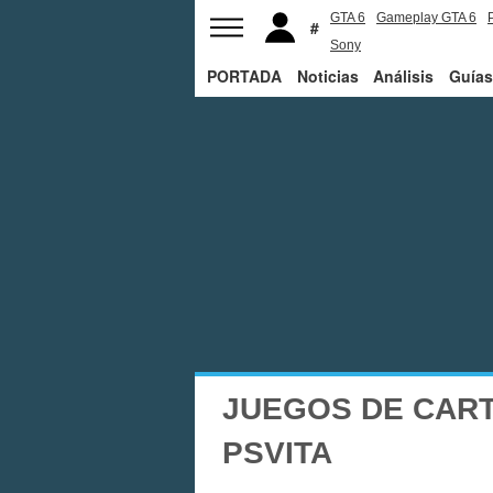
GTA 6
Gameplay GTA 6
Sony
PORTADA
Noticias
Análisis
Guías
JUEGOS DE CART
PSVITA