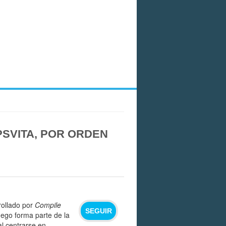
PSVITA, POR ORDEN
rollado por
Compile
SEGUIR
juego forma parte de la
al centrarse en