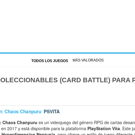
MÁS VALORADOS
TODOS LOS JUEGOS
OLECCIONABLES (CARD BATTLE) PARA 
t: Chaos Chanpuru
PSVITA
: Chaos Chanpuru
es un videojuego del género RPG de cartas desar
 en 2017 y está disponible para la plataforma
PlayStation Vita
. Este 
a
Hyperdimension Neptunia
, pero ofrece un estilo de juego diferente 