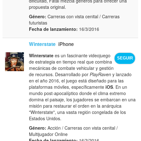
dificultad, Fatal mezcla géneros para ofrecer una
propuesta original.
Género:
Carreras con vista cenital / Carreras
futuristas
Fecha de lanzamiento:
16/3/2016
Winterstate
iPhone
Winterstate
es un fascinante videojuego
SEGUIR
de estrategia en tiempo real que combina
mecánicas de combate vehicular y gestión
de recursos. Desarrollado por
PlayRaven
y lanzado
en el año 2016, el juego está diseñado para las
plataformas móviles, específicamente
iOS
. En un
mundo post-apocalíptico donde el clima extremo
domina el paisaje, los jugadores se embarcan en una
misión para restaurar el orden en la anárquica
"Winterstate", una vasta región congelada de los
Estados Unidos.
Género:
Acción / Carreras con vista cenital /
Multijugador Online
Fecha de lanzamiento:
16/3/2016