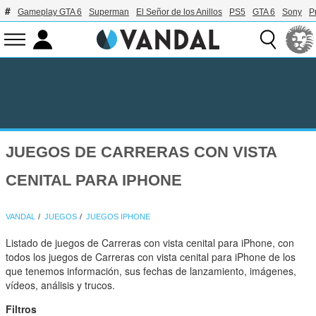
Gameplay GTA 6
Superman
El Señor de los Anillos
PS5
GTA 6
Sony
P
JUEGOS DE CARRERAS CON VISTA
CENITAL PARA IPHONE
VANDAL
JUEGOS
JUEGOS IPHONE
Listado de juegos de Carreras con vista cenital para iPhone, con
todos los juegos de Carreras con vista cenital para iPhone de los
que tenemos información, sus fechas de lanzamiento, imágenes,
vídeos, análisis y trucos.
Filtros