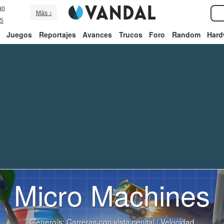
an
Más ↓
5
Juegos
Reportajes
Avances
Trucos
Foro
Random
Hard
Micro Machines
Género/s:
Carreras con vista cenital
/
Velocidad