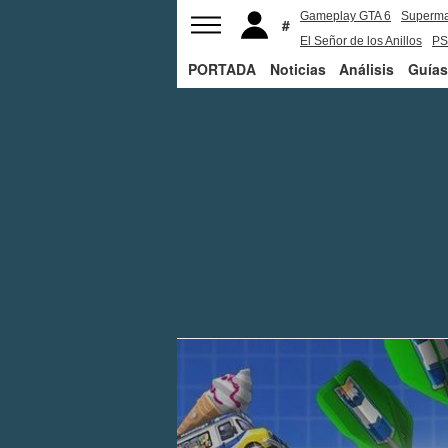
Gameplay GTA 6
Superm
El Señor de los Anillos
PS
PORTADA
Noticias
Análisis
Guías