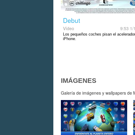
Debut
Vídeo
9:53 1/
Los pequeños coches pisan el acelerado
iPhone.
IMÁGENES
Galería de imágenes y wallpapers de M