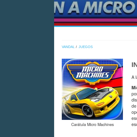
VANDAL
JUEGOS
I
A 
Mi
po
dis
de
op
es
es
Carátula Micro Machines