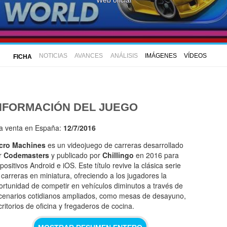
NOTICIAS
AVANCES
ANÁLISIS
IMÁGENES
VÍDEOS
FICHA
NFORMACIÓN DEL JUEGO
la venta en España:
12/7/2016
cro Machines
es un videojuego de carreras desarrollado
r
Codemasters
y publicado por
Chillingo
en 2016 para
positivos Android e iOS. Este título revive la clásica serie
 carreras en miniatura, ofreciendo a los jugadores la
ortunidad de competir en vehículos diminutos a través de
cenarios cotidianos ampliados, como mesas de desayuno,
critorios de oficina y fregaderos de cocina.