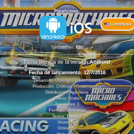
Plataformas:
COMPRAR
También en:
PS2
Ficha técnica de la versión
Android
Fecha de lanzamiento: 12/7/2016
Desarrollo:
Chillingo
/
Codemasters
Producción:
Chillingo
/
Codemasters
Distribución: App Store
Precio: Gratis
Jugadores: 1
Formato: Descarga
Textos: Español
Voces: No
Online: Sí
Web oficial