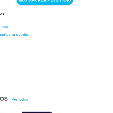
MOSTRAR RESUMEN ENTERO
nes
.
hines
scribe tu opinión
DOS
Ver todos