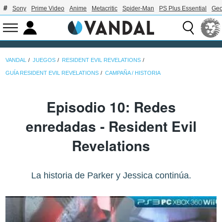
Sony
Prime Video
Anime
Metacritic
Spider-Man
PS Plus Essential
Geo
VANDAL
JUEGOS
RESIDENT EVIL REVELATIONS
GUÍA RESIDENT EVIL REVELATIONS
CAMPAÑA / HISTORIA
Episodio 10: Redes
enredadas - Resident Evil
Revelations
La historia de Parker y Jessica continúa.