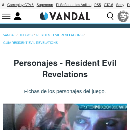
Gameplay GTA 6
Superman
El Señor de los Anillos
PS5
GTA 6
Sony
P
VANDAL
JUEGOS
RESIDENT EVIL REVELATIONS
GUÍA RESIDENT EVIL REVELATIONS
Personajes - Resident Evil
Revelations
Fichas de los personajes del juego.