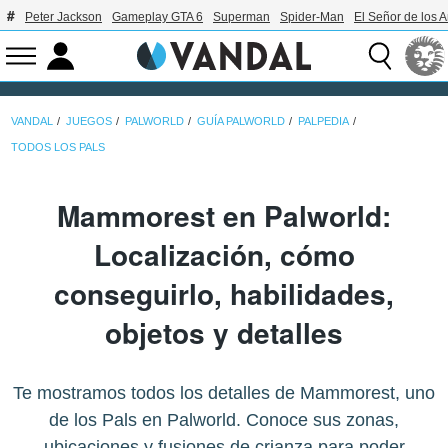
Peter Jackson
Gameplay GTA 6
Superman
Spider-Man
El Señor de los A
VANDAL
JUEGOS
PALWORLD
GUÍA PALWORLD
PALPEDIA
TODOS LOS PALS
Mammorest en Palworld:
Localización, cómo
conseguirlo, habilidades,
objetos y detalles
Te mostramos todos los detalles de Mammorest, uno
de los Pals en Palworld. Conoce sus zonas,
ubicaciones y fusiones de crianza para poder