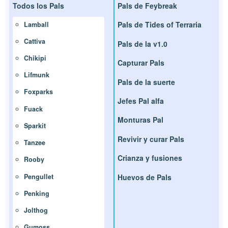
Todos los Pals
Pals de Feybreak
Pals de Tides of Terraria
Lamball
Cattiva
Pals de la v1.0
Chikipi
Capturar Pals
Lifmunk
Pals de la suerte
Foxparks
Jefes Pal alfa
Fuack
Monturas Pal
Sparkit
Revivir y curar Pals
Tanzee
Crianza y fusiones
Rooby
Huevos de Pals
Pengullet
Penking
Jolthog
Gumoss