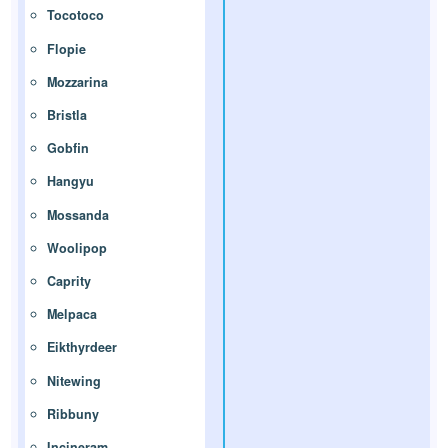
Tocotoco
Flopie
Mozzarina
Bristla
Gobfin
Hangyu
Mossanda
Woolipop
Caprity
Melpaca
Eikthyrdeer
Nitewing
Ribbuny
Incineram