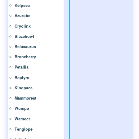
Kelpsea
Azurobe
Cryolinx
Blazehowl
Relaxaurus
Broncherry
Petallia
Reptyro
Kingpaca
Mammorest
Wumpo
Warsect
Fenglope