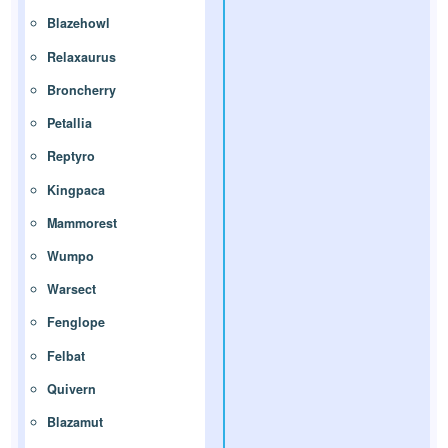
Blazehowl
Relaxaurus
Broncherry
Petallia
Reptyro
Kingpaca
Mammorest
Wumpo
Warsect
Fenglope
Felbat
Quivern
Blazamut