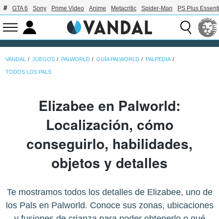
GTA 6
Sony
Prime Video
Anime
Metacritic
Spider-Man
PS Plus Essenti
VANDAL
JUEGOS
PALWORLD
GUÍA PALWORLD
PALPEDIA
TODOS LOS PALS
Elizabee en Palworld:
Localización, cómo
conseguirlo, habilidades,
objetos y detalles
Te mostramos todos los detalles de Elizabee, uno de
los Pals en Palworld. Conoce sus zonas, ubicaciones
y fusiones de crianza para poder obtenerlo o qué