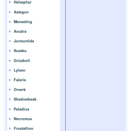
Helzephyr
Astegon
Menasting
Anubis
Jormuntide
Suzaku
Grizzbolt
Lyleen
Faleris
Orserk
Shadowbeak
Paladius
Necromus
Frostallion