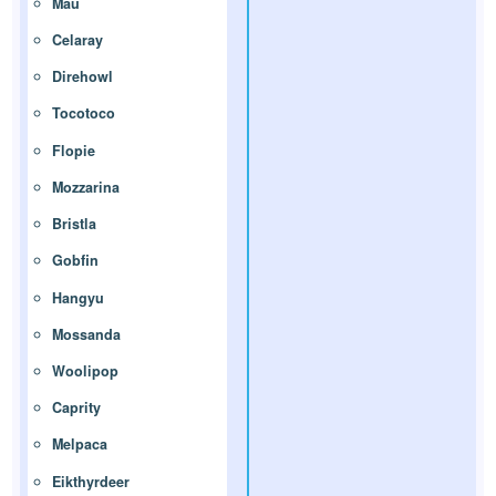
Mau
Celaray
Direhowl
Tocotoco
Flopie
Mozzarina
Bristla
Gobfin
Hangyu
Mossanda
Woolipop
Caprity
Melpaca
Eikthyrdeer