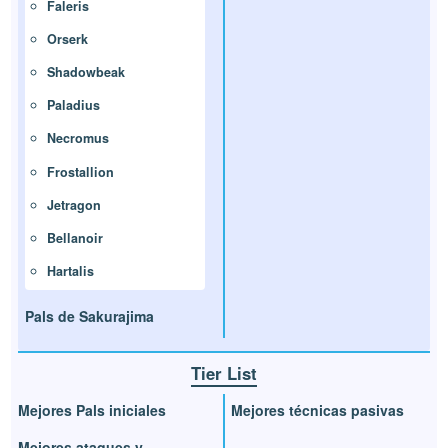
Faleris
Orserk
Shadowbeak
Paladius
Necromus
Frostallion
Jetragon
Bellanoir
Hartalis
Pals de Sakurajima
Tier List
Mejores Pals iniciales
Mejores técnicas pasivas
Mejores ataques y