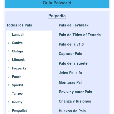
Guía Palworld
Palpedia
Todos los Pals
Pals de Feybreak
Pals de Tides of Terraria
Lamball
Cattiva
Pals de la v1.0
Chikipi
Capturar Pals
Lifmunk
Pals de la suerte
Foxparks
Jefes Pal alfa
Fuack
Monturas Pal
Sparkit
Revivir y curar Pals
Tanzee
Crianza y fusiones
Rooby
Huevos de Pals
Pengullet