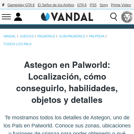
Gameplay GTA 6
El Señor de los Anillos
GTA 6
PS5
Sony
Prime Video
VANDAL
JUEGOS
PALWORLD
GUÍA PALWORLD
PALPEDIA
TODOS LOS PALS
Astegon en Palworld:
Localización, cómo
conseguirlo, habilidades,
objetos y detalles
Te mostramos todos los detalles de Astegon, uno de
los Pals en Palworld. Conoce sus zonas, ubicaciones
y fusiones de crianza para poder obtenerlo o qué