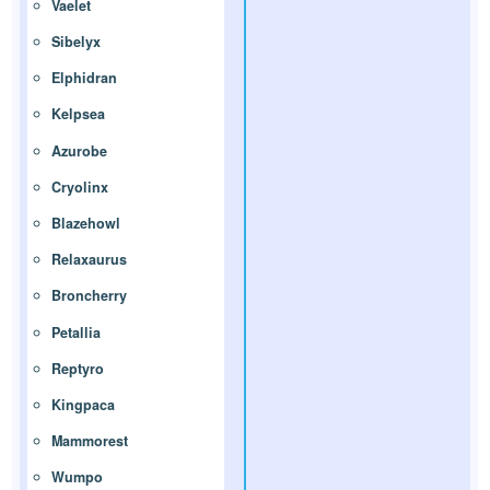
Vaelet
Sibelyx
Elphidran
Kelpsea
Azurobe
Cryolinx
Blazehowl
Relaxaurus
Broncherry
Petallia
Reptyro
Kingpaca
Mammorest
Wumpo