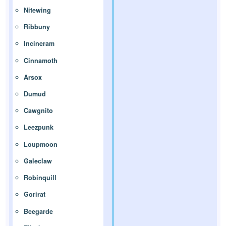
Nitewing
Ribbuny
Incineram
Cinnamoth
Arsox
Dumud
Cawgnito
Leezpunk
Loupmoon
Galeclaw
Robinquill
Gorirat
Beegarde