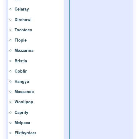
Celaray
Direhowl
Tocotoco
Flopie
Mozzarina
Bristla
Gobfin
Hangyu
Mossanda
Woolipop
Caprity
Melpaca
Eikthyrdeer