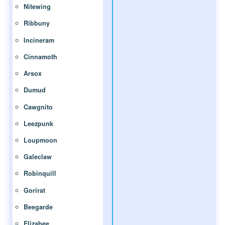
Nitewing
Ribbuny
Incineram
Cinnamoth
Arsox
Dumud
Cawgnito
Leezpunk
Loupmoon
Galeclaw
Robinquill
Gorirat
Beegarde
Elizabee