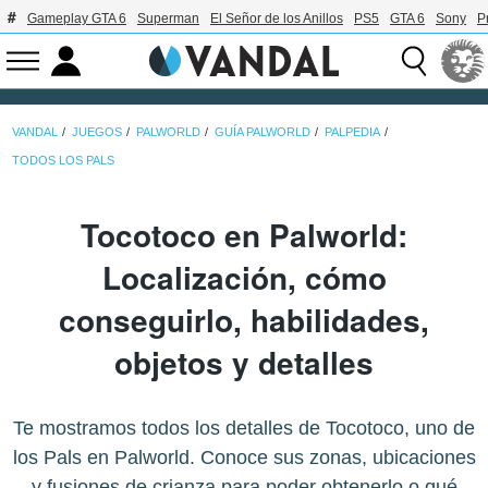
Gameplay GTA 6
Superman
El Señor de los Anillos
PS5
GTA 6
Sony
P
VANDAL
JUEGOS
PALWORLD
GUÍA PALWORLD
PALPEDIA
TODOS LOS PALS
Tocotoco en Palworld:
Localización, cómo
conseguirlo, habilidades,
objetos y detalles
Te mostramos todos los detalles de Tocotoco, uno de
los Pals en Palworld. Conoce sus zonas, ubicaciones
y fusiones de crianza para poder obtenerlo o qué