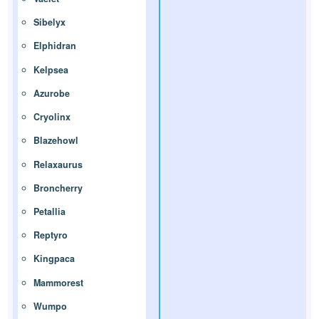
Sibelyx
Elphidran
Kelpsea
Azurobe
Cryolinx
Blazehowl
Relaxaurus
Broncherry
Petallia
Reptyro
Kingpaca
Mammorest
Wumpo