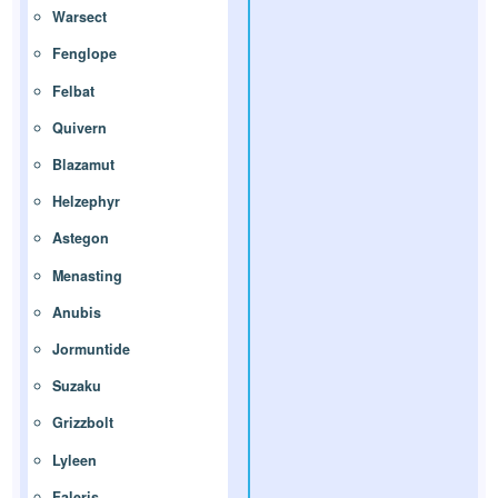
Warsect
Fenglope
Felbat
Quivern
Blazamut
Helzephyr
Astegon
Menasting
Anubis
Jormuntide
Suzaku
Grizzbolt
Lyleen
Faleris