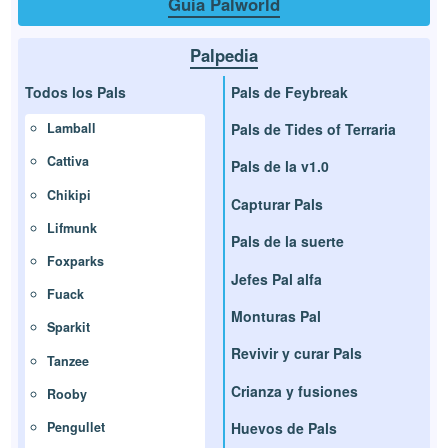
Guía Palworld
Palpedia
Todos los Pals
Pals de Feybreak
Pals de Tides of Terraria
Lamball
Cattiva
Pals de la v1.0
Chikipi
Capturar Pals
Lifmunk
Pals de la suerte
Foxparks
Jefes Pal alfa
Fuack
Monturas Pal
Sparkit
Revivir y curar Pals
Tanzee
Crianza y fusiones
Rooby
Huevos de Pals
Pengullet