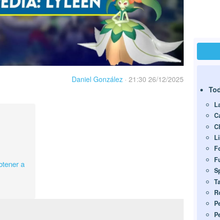
Daniel González
·
21:30 26/12/2025
Tod
L
Ca
C
L
F
F
btener a
S
T
R
P
P