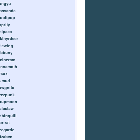
angyu
ossanda
oolipop
aprity
elpaca
ikthyrdeer
itewing
ibbuny
ncineram
innamoth
rsox
umud
awgnito
eezpunk
oupmoon
aleclaw
obinquill
orirat
eegarde
lizabee