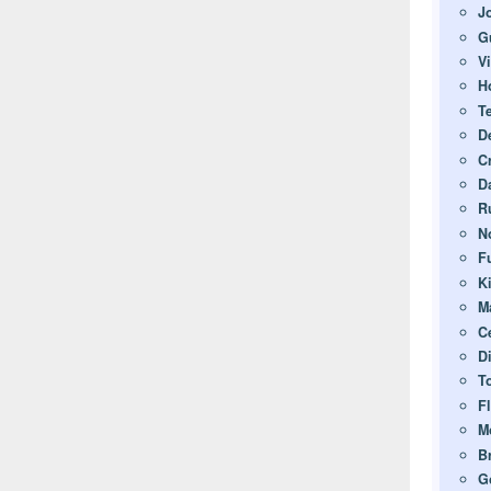
J
G
V
H
T
D
C
D
R
N
F
K
M
C
D
T
F
M
Br
G