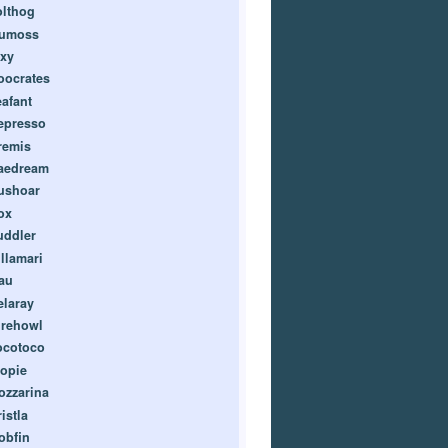
olthog
umoss
ixy
oocrates
eafant
epresso
remis
aedream
ushoar
ox
uddler
illamari
au
elaray
irehowl
ocotoco
lopie
ozzarina
istla
obfin