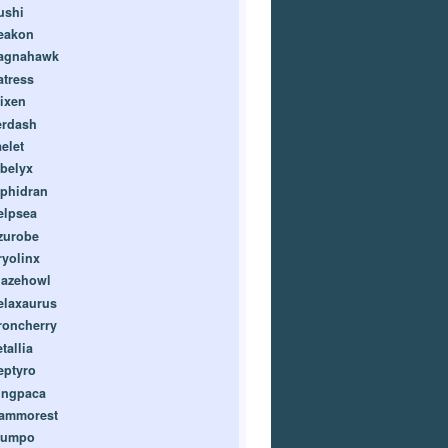
ushi
eakon
agnahawk
atress
ixen
erdash
elet
ibelyx
lphidran
elpsea
zurobe
ryolinx
lazehowl
elaxaurus
roncherry
tallia
eptyro
ingpaca
ammorest
umpo