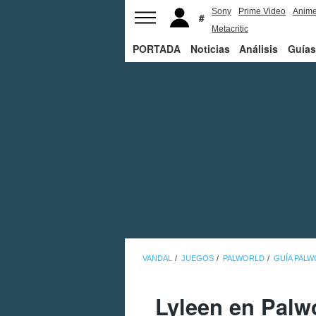
Sony
Prime Video
Anim
Metacritic
PORTADA
Noticias
Análisis
Guías
VANDAL
JUEGOS
PALWORLD
GUÍA PAL
Lyleen en Palw