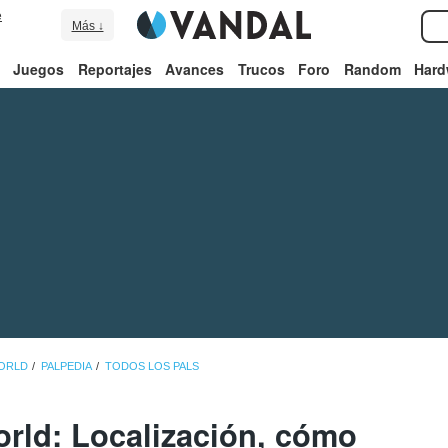
e
Más ↓
Juegos
Reportajes
Avances
Trucos
Foro
Random
Hard
WORLD
PALPEDIA
TODOS LOS PALS
orld: Localización, cómo