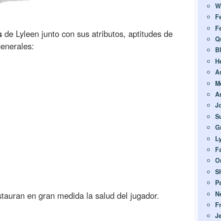
W
F
F
s
de Lyleen junto con sus atributos, aptitudes de
Q
generales:
B
H
A
M
A
J
S
G
L
Fa
O
S
P
N
tauran en gran medida la salud del jugador.
F
J