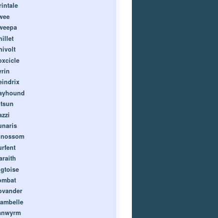
rintale
wee
weepa
illet
nivolt
oxcicle
yrin
eindrix
ayhound
itsun
azzi
unaris
inossom
urfent
araith
igtoise
ombat
ovander
lambelle
anwyrm