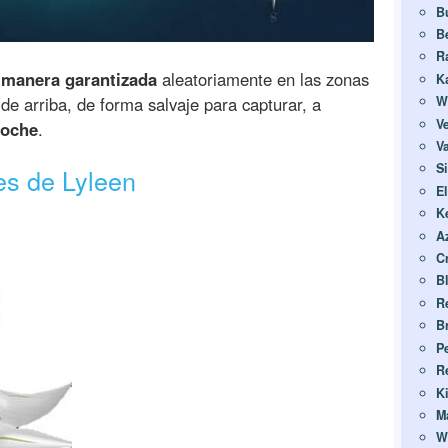
B
B
R
e
manera garantizada
aleatoriamente en las zonas
K
e arriba, de forma salvaje para capturar, a
W
V
noche
.
Va
S
des de Lyleen
E
K
A
C
B
R
B
Pe
R
K
M
W