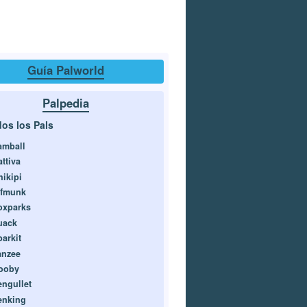
Guía Palworld
Palpedia
os los Pals
amball
ttiva
hikipi
ifmunk
oxparks
uack
parkit
anzee
ooby
engullet
enking