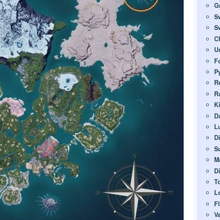
G
S
S
Ch
U
F
P
R
R
K
D
L
D
S
M
D
T
L
F
V