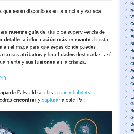
H
 que están disponibles en la amplia y variada
M
W
C
M
para
nuestra guía
del título de supervivencia de
E
n detalle la información más relevante
de esta
N
s
en el mapa para que sepas dónde puedes
R
s son sus
atributos y habilidades
destacadas, así
I
itualmente y sus
fusiones
en la crianza.
C
A
en
D
C
L
mapa
de Palworld con las
zonas y hábitats
L
podrás
encontrar
y
capturar
a este Pal:
G
R
G
B
E