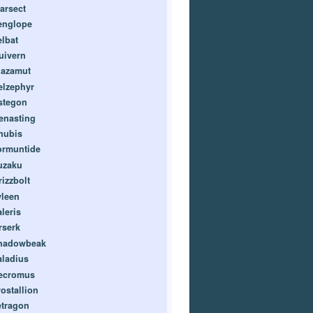
arsect
englope
elbat
uivern
lazamut
elzephyr
stegon
enasting
nubis
ormuntide
uzaku
rizzbolt
yleen
leris
rserk
hadowbeak
aladius
ecromus
rostallion
etragon