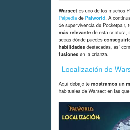
Warsect
es uno de los muchos Pa
Palpedia
de
Palworld
. A continu
de supervivencia de Pocketpair,
más relevante
de esta criatura,
sepas dónde puedes
conseguirl
habilidades
destacadas, así como
fusiones
en la crianza.
Localización de War
Aquí debajo te
mostramos un 
habituales de Warsect en las qu