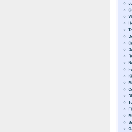
J
G
V
H
T
D
C
D
R
N
F
K
M
C
D
T
F
M
Br
G