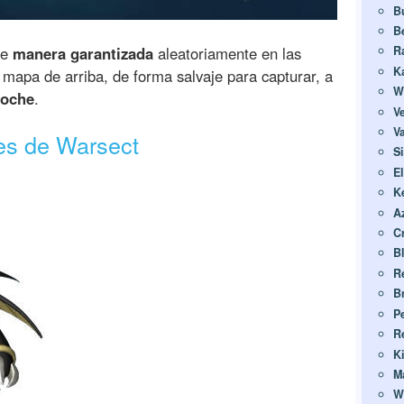
B
B
de
manera garantizada
aleatoriamente en las
R
K
mapa de arriba, de forma salvaje para capturar, a
W
noche
.
V
Va
des de Warsect
S
E
K
A
C
B
R
B
Pe
R
K
M
W