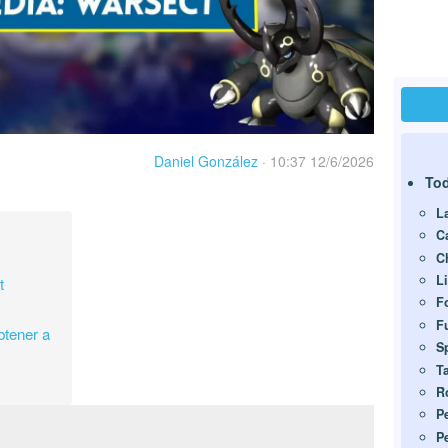
Daniel González
·
10:37 12/6/2026
Tod
L
Ca
C
L
t
F
F
btener a
S
T
R
P
P