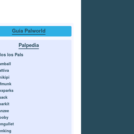
Guía Palworld
Palpedia
os los Pals
amball
ttiva
hikipi
ifmunk
oxparks
uack
parkit
anzee
ooby
engullet
enking