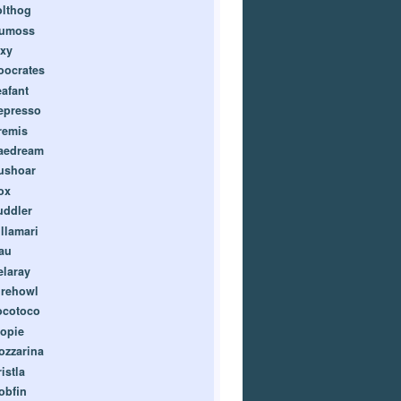
olthog
umoss
ixy
oocrates
eafant
epresso
remis
aedream
ushoar
ox
uddler
illamari
au
elaray
irehowl
ocotoco
lopie
ozzarina
istla
obfin