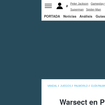
Peter Jackson
Gameplay 
Superman
Spider-Man
PORTADA
Noticias
Análisis
Guías
VANDAL
JUEGOS
PALWORLD
GUÍA PAL
Warsect en P