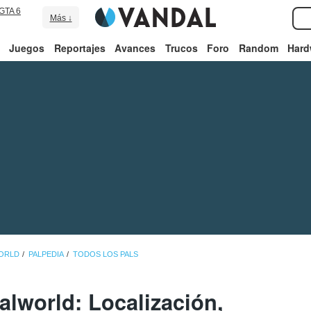
GTA 6
Más ↓
Juegos
Reportajes
Avances
Trucos
Foro
Random
Hard
WORLD
PALPEDIA
TODOS LOS PALS
alworld: Localización,