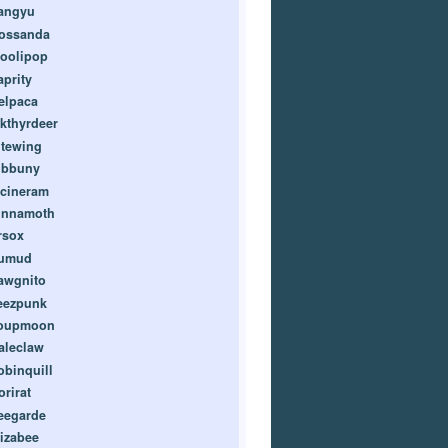
angyu
ossanda
oolipop
aprity
elpaca
ikthyrdeer
itewing
ibbuny
ncineram
innamoth
rsox
umud
awgnito
eezpunk
oupmoon
aleclaw
obinquill
orirat
eegarde
lizabee