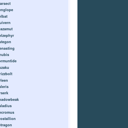
arsect
englope
elbat
uivern
lazamut
elzephyr
stegon
enasting
nubis
ormuntide
uzaku
rizzbolt
yleen
leris
rserk
hadowbeak
aladius
ecromus
rostallion
etragon