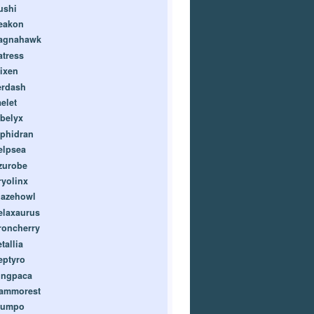
ushi
eakon
agnahawk
atress
ixen
erdash
elet
ibelyx
lphidran
elpsea
zurobe
ryolinx
lazehowl
elaxaurus
roncherry
tallia
eptyro
ingpaca
ammorest
umpo