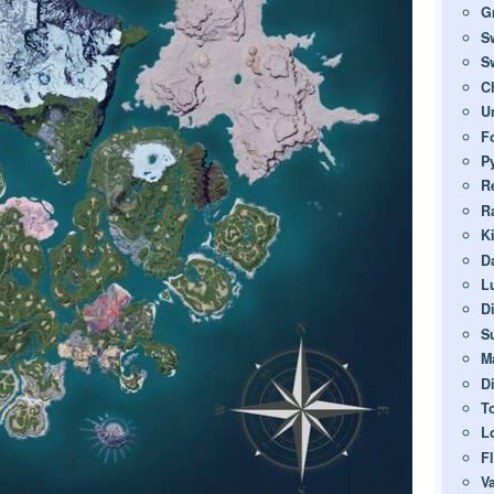
G
S
S
Ch
U
F
P
R
R
K
D
L
D
S
M
D
T
L
F
V