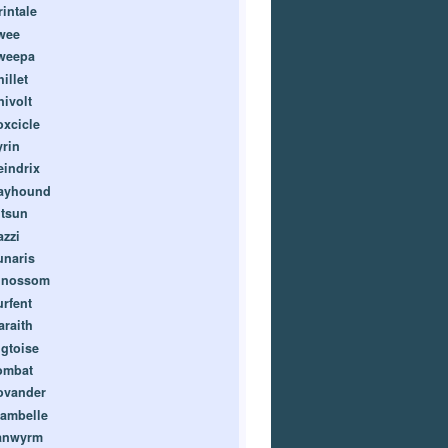
rintale
wee
weepa
illet
nivolt
oxcicle
yrin
eindrix
ayhound
itsun
azzi
unaris
inossom
urfent
araith
igtoise
ombat
ovander
lambelle
anwyrm