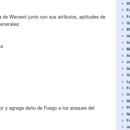
W
F
s
de Warsect junto con sus atributos, aptitudes de
F
generales:
Q
B
H
A
ra
M
A
J
S
G
L
Fa
O
S
or y agrega daño de Fuego a los ataques del
P
N
F
J