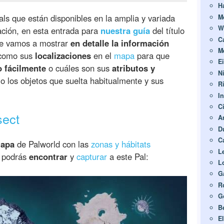
H
ls que están disponibles en la amplia y variada
M
W
ación, en esta entrada para
nuestra guía
del título
C
 te vamos a mostrar
en detalle la información
M
 como sus
localizaciones
en el
mapa
para que
E
o fácilmente
o cuáles son sus
atributos y
N
 los objetos que suelta habitualmente y sus
R
I
C
sect
A
D
C
mapa
de Palworld con las
zonas y hábitats
L
e podrás
encontrar
y
capturar
a este Pal:
L
G
R
G
B
E