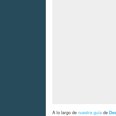
A lo largo de
nuestra guía
de
Dea