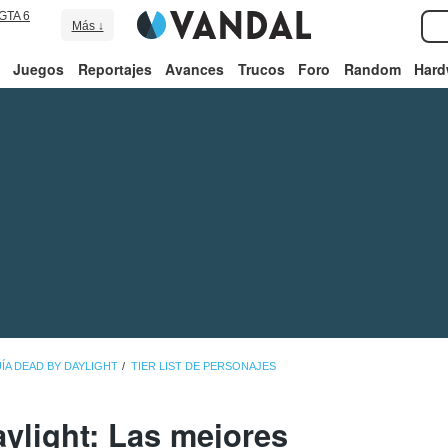
GTA 6
Más ↓
Juegos
Reportajes
Avances
Trucos
Foro
Random
Hard
ÍA DEAD BY DAYLIGHT
TIER LIST DE PERSONAJES
ylight: Las mejores