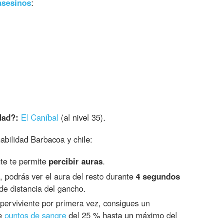
asesinos
:
dad?:
El Caníbal
(al nivel 35).
habilidad Barbacoa y chile:
nte te permite
percibir auras
.
, podrás ver el aura del resto durante
4 segundos
de distancia del gancho.
perviviente por primera vez, consigues un
e
puntos de sangre
del 25 % hasta un máximo del