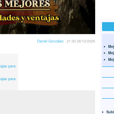
Daniel González
·
21:30 26/12/2025
Mej
Mej
Mej
tajas para
tajas para
Subi