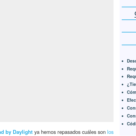
Desc
Requ
Requ
¿Tie
Cóm
Efec
Cons
Cons
Códi
d by Daylight
ya hemos repasados cuáles son
los