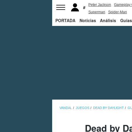
Peter Jackson
Gameplay 
Superman
Spider-Man
PORTADA
Noticias
Análisis
Guías
VANDAL
JUEGOS
DEAD BY DAYLIGHT
GU
Dead by Da