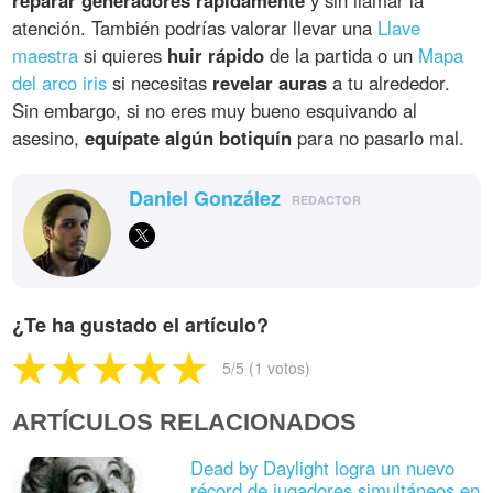
atención. También podrías valorar llevar una
Llave
maestra
si quieres
huir rápido
de la partida o un
Mapa
del arco iris
si necesitas
revelar auras
a tu alrededor.
Sin embargo, si no eres muy bueno esquivando al
asesino,
equípate algún botiquín
para no pasarlo mal.
Daniel González
REDACTOR
¿Te ha gustado el artículo?
5
/5 (
1
votos)
ARTÍCULOS RELACIONADOS
Dead by Daylight logra un nuevo
récord de jugadores simultáneos en