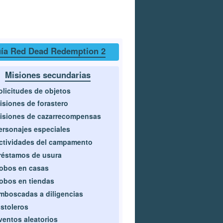
ía Red Dead Redemption 2
Misiones secundarias
olicitudes de objetos
isiones de forastero
isiones de cazarrecompensas
ersonajes especiales
ctividades del campamento
réstamos de usura
obos en casas
obos en tiendas
mboscadas a diligencias
istoleros
ventos aleatorios