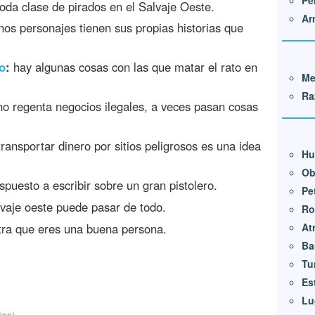
Pe
oda clase de pirados en el Salvaje Oeste.
Ar
os personajes tienen sus propias historias que
o
:
hay algunas cosas con las que matar el rato en
Me
Ra
o regenta negocios ilegales, a veces pasan cosas
ransportar dinero por sitios peligrosos es una idea
Hu
Ob
puesto a escribir sobre un gran pistolero.
Pe
lvaje oeste puede pasar de todo.
Ro
a que eres una buena persona.
At
Ba
Tu
Es
Lu
tos)