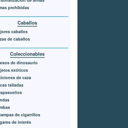
rsonalización de armas
mas prohibidas
Caballos
jores caballos
zas de caballos
Coleccionables
esos de dinosaurio
jetos exóticos
ticiones de caza
cas talladas
rapasueños
ndas
mbas
tampas de cigarrillos
gares de interés