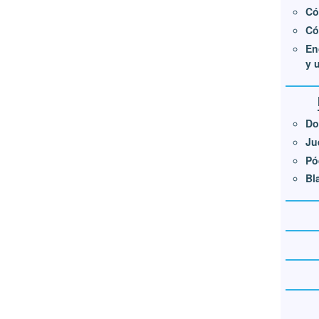
Có
Có
En
y 
Do
Ju
Pó
Bl