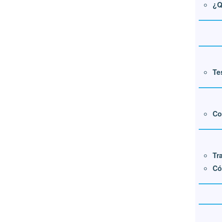
¿Q
Te
Co
Tr
Có