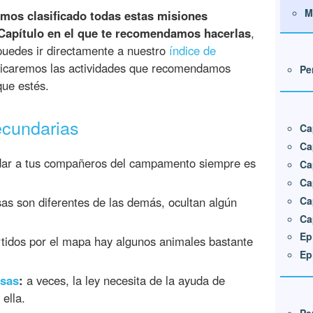
M
mos clasificado todas estas misiones
 Capítulo en el que te recomendamos hacerlas
,
puedes ir directamente a nuestro
índice de
ndicaremos las actividades que recomendamos
Pe
que estés.
ecundarias
Ca
Ca
ar a tus compañeros del campamento siempre es
Ca
Ca
Ca
as son diferentes de las demás, ocultan algún
Ca
Ep
tidos por el mapa hay algunos animales bastante
Ep
nsas
:
a veces, la ley necesita de la ayuda de
ella.