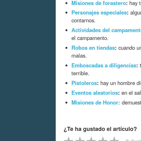
Misiones de forastero
:
hay t
Personajes especiales
:
algun
contarnos.
Actividades del campament
el campamento.
Robos en tiendas
:
cuando un
malas.
Emboscadas a diligencias
:
t
terrible.
Pistoleros
:
hay un hombre dis
Eventos aleatorios
:
en el sa
Misiones de Honor:
demuestr
¿Te ha gustado el artículo?
-
/5 (
0
vo