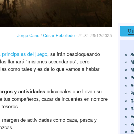
Gu
Jorge Cano
/
César Rebolledo
·
21:31 26/12/2025
 principales del juego
, se irán desbloqueando
S
 las llamará "misiones secundarias", pero
M
las como tales y es de lo que vamos a hablar
M
P
A
argos y actividades
adicionales que llevan su
P
 a tus compañeros, cazar delincuentes en nombre
R
 tesoros...
R
E
al margen de actividades como caza, pesca y
P
ozcas.
E