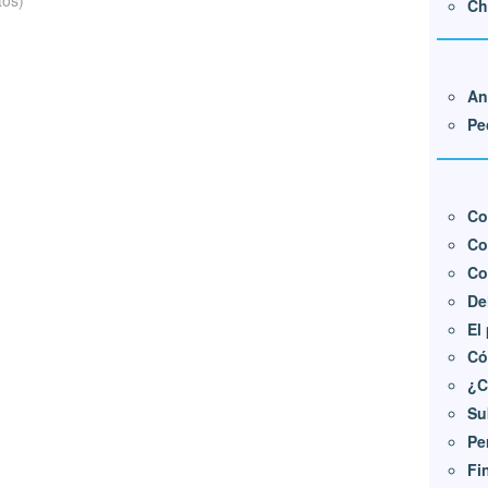
Ch
An
Pe
Co
Co
Co
De
El
Có
¿C
Su
Pe
Fi