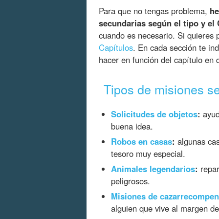
Para que no tengas problema,
he
secundarias según el tipo y el
cuando es necesario. Si quieres 
Capítulos
. En cada sección te i
hacer en función del capítulo en 
Tipos de misiones s
Solicitudes de objetos
:
ayud
buena idea.
Robos en casas
:
algunas cas
tesoro muy especial.
Animales legendarios
:
repar
peligrosos.
Misiones de cazarrecompe
alguien que vive al margen de 