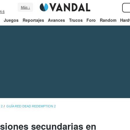
Más ↓
A 6
Juegos
Reportajes
Avances
Trucos
Foro
Random
Hard
 2
GUÍA RED DEAD REDEMPTION 2
siones secundarias en