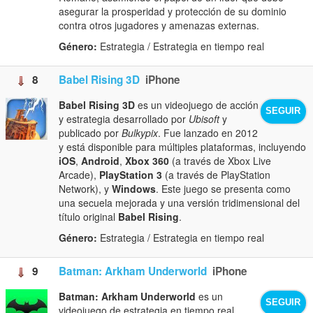
asegurar la prosperidad y protección de su dominio
contra otros jugadores y amenazas externas.
Género:
Estrategia / Estrategia en tiempo real
8
Babel Rising 3D
iPhone
Babel Rising 3D
es un videojuego de acción
SEGUIR
y estrategia desarrollado por
Ubisoft
y
publicado por
Bulkypix
. Fue lanzado en 2012
y está disponible para múltiples plataformas, incluyendo
iOS
,
Android
,
Xbox 360
(a través de Xbox Live
Arcade),
PlayStation 3
(a través de PlayStation
Network), y
Windows
. Este juego se presenta como
una secuela mejorada y una versión tridimensional del
título original
Babel Rising
.
Género:
Estrategia / Estrategia en tiempo real
9
Batman: Arkham Underworld
iPhone
Batman: Arkham Underworld
es un
SEGUIR
videojuego de estrategia en tiempo real