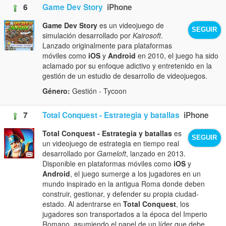
6
Game Dev Story
iPhone
Game Dev Story
es un videojuego de
SEGUIR
simulación desarrollado por
Kairosoft
.
Lanzado originalmente para plataformas
móviles como
iOS
y
Android
en 2010, el juego ha sido
aclamado por su enfoque adictivo y entretenido en la
gestión de un estudio de desarrollo de videojuegos.
Género:
Gestión - Tycoon
7
Total Conquest - Estrategia y batallas
iPhone
Total Conquest - Estrategia y batallas
es
SEGUIR
un videojuego de estrategia en tiempo real
desarrollado por
Gameloft
, lanzado en 2013.
Disponible en plataformas móviles como
iOS
y
Android
, el juego sumerge a los jugadores en un
mundo inspirado en la antigua Roma donde deben
construir, gestionar, y defender su propia ciudad-
estado. Al adentrarse en
Total Conquest
, los
jugadores son transportados a la época del Imperio
Romano, asumiendo el papel de un líder que debe