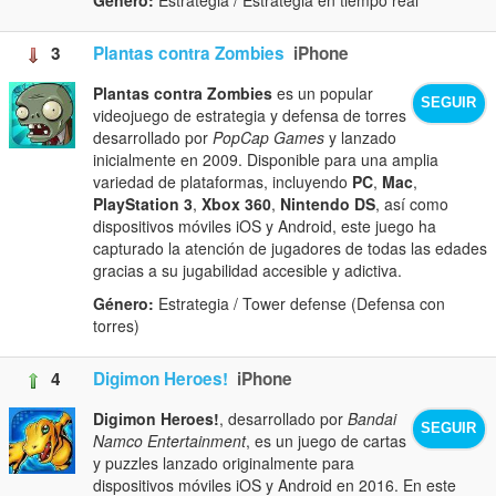
3
Plantas contra Zombies
iPhone
Plantas contra Zombies
es un popular
SEGUIR
videojuego de estrategia y defensa de torres
desarrollado por
PopCap Games
y lanzado
inicialmente en 2009. Disponible para una amplia
variedad de plataformas, incluyendo
PC
,
Mac
,
PlayStation 3
,
Xbox 360
,
Nintendo DS
, así como
dispositivos móviles iOS y Android, este juego ha
capturado la atención de jugadores de todas las edades
gracias a su jugabilidad accesible y adictiva.
Género:
Estrategia / Tower defense (Defensa con
torres)
4
Digimon Heroes!
iPhone
Digimon Heroes!
, desarrollado por
Bandai
SEGUIR
Namco Entertainment
, es un juego de cartas
y puzzles lanzado originalmente para
dispositivos móviles iOS y Android en 2016. En este