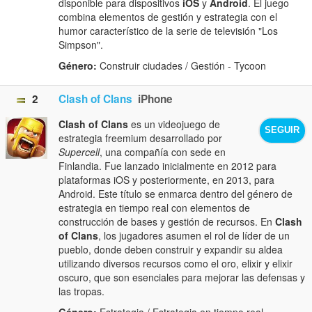
disponible para dispositivos
iOS
y
Android
. El juego
combina elementos de gestión y estrategia con el
humor característico de la serie de televisión "Los
Simpson".
Género:
Construir ciudades / Gestión - Tycoon
2
Clash of Clans
iPhone
Clash of Clans
es un videojuego de
SEGUIR
estrategia freemium desarrollado por
Supercell
, una compañía con sede en
Finlandia. Fue lanzado inicialmente en 2012 para
plataformas iOS y posteriormente, en 2013, para
Android. Este título se enmarca dentro del género de
estrategia en tiempo real con elementos de
construcción de bases y gestión de recursos. En
Clash
of Clans
, los jugadores asumen el rol de líder de un
pueblo, donde deben construir y expandir su aldea
utilizando diversos recursos como el oro, elixir y elixir
oscuro, que son esenciales para mejorar las defensas y
las tropas.
Género:
Estrategia / Estrategia en tiempo real