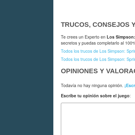
TRUCOS, CONSEJOS 
Te crees un Experto en
Los Simpson:
secretos y puedas completarlo al 100
Todos los trucos de Los Simpson: Spri
Todos los trucos de Los Simpson: Spri
OPINIONES Y VALORA
Todavía no hay ninguna opinión.
¡Escr
Escribe tu opinión sobre el juego
: