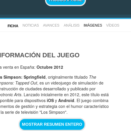
NOTICIAS
AVANCES
ANÁLISIS
IMÁGENES
VÍDEOS
FICHA
NFORMACIÓN DEL JUEGO
la venta en España:
Octubre 2012
s Simpson: Springfield
, originalmente titulado
The
mpsons: Tapped Out
, es un videojuego de simulación de
nstrucción de ciudades desarrollado y publicado por
ectronic Arts
. Lanzado inicialmente en 2012, este título está
sponible para dispositivos
iOS
y
Android
. El juego combina
ementos de gestión y estrategia con el humor característico
 la serie de televisión "Los Simpson".
MOSTRAR RESUMEN ENTERO