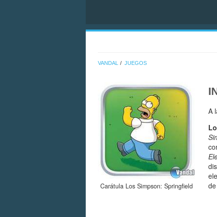
VANDAL
JUEGOS
I
A 
Lo
Si
co
El
di
el
de
Carátula Los Simpson: Springfield