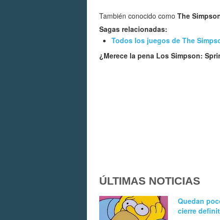
También conocido como
The Simpson
Sagas relacionadas:
Todos los juegos de The Simps
¿Merece la pena Los Simpson: Spri
ÚLTIMAS NOTICIAS
Quedan poco
cierre defin