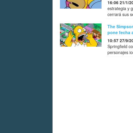
16:06 21/1/2
estrategia y 
cerrará sus s
The Simpson
pone fecha a
10:57 27/9/2
Springfield co
personajes ic