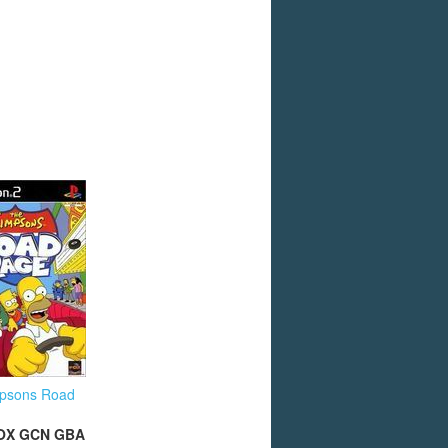
psons Road
OX
GCN
GBA