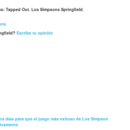
s: Tapped Out
,
Los Simpsons Springfield
.
ons
ngfield?
Escribe tu opinión
s días para que el juego más exitoso de Los Simpson
itivamente