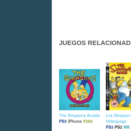
JUEGOS RELACIONA
The Simpsons Arcade
Los Simpson:
PS3
iPhone
X360
Videojuego
PS3
PS2
WII