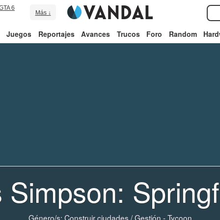
GTA 6
Más ↓
Juegos
Reportajes
Avances
Trucos
Foro
Random
Hard
 Simpson: Springf
Género/s:
Construir ciudades
/
Gestión - Tycoon