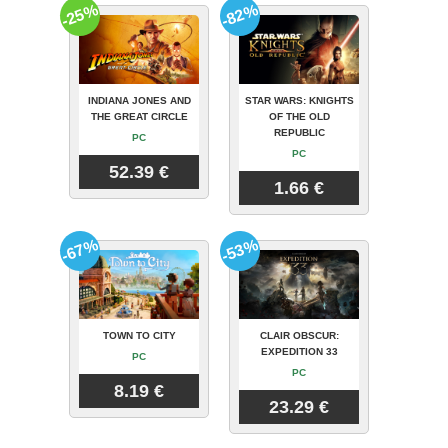
-25%
-82%
INDIANA JONES AND
STAR WARS: KNIGHTS
THE GREAT CIRCLE
OF THE OLD
REPUBLIC
PC
PC
52.39 €
1.66 €
-67%
-53%
TOWN TO CITY
CLAIR OBSCUR:
EXPEDITION 33
PC
PC
8.19 €
23.29 €