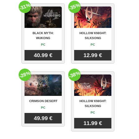
-31%
-35%
BLACK MYTH:
HOLLOW KNIGHT:
WUKONG
SILKSONG
PC
PC
40.99 €
12.99 €
-28%
-38%
CRIMSON DESERT
HOLLOW KNIGHT:
SILKSONG
PC
PC
49.99 €
11.99 €