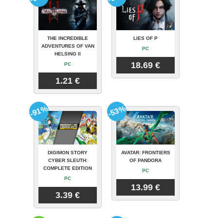
THE INCREDIBLE
LIES OF P
ADVENTURES OF VAN
PC
HELSING II
18.69 €
PC
1.21 €
-91%
-53%
DIGIMON STORY
AVATAR: FRONTIERS
CYBER SLEUTH:
OF PANDORA
COMPLETE EDITION
PC
PC
13.99 €
3.39 €