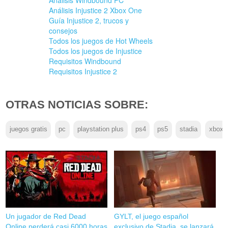
Análisis Windbound PC
Análisis Injustice 2 Xbox One
Guía Injustice 2, trucos y
consejos
Todos los juegos de Hot Wheels
Todos los juegos de Injustice
Requisitos Windbound
Requisitos Injustice 2
OTRAS NOTICIAS SOBRE:
juegos gratis
pc
playstation plus
ps4
ps5
stadia
xbox l
Un jugador de Red Dead
GYLT, el juego español
Online perderá casi 6000 horas
exclusivo de Stadia, se lanzará