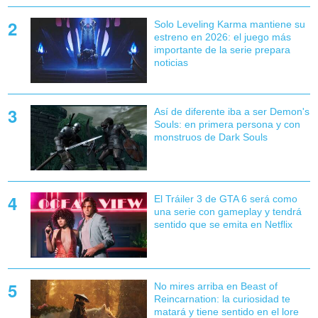
Solo Leveling Karma mantiene su
estreno en 2026: el juego más
importante de la serie prepara
noticias
Así de diferente iba a ser Demon's
Souls: en primera persona y con
monstruos de Dark Souls
El Tráiler 3 de GTA 6 será como
una serie con gameplay y tendrá
sentido que se emita en Netflix
No mires arriba en Beast of
Reincarnation: la curiosidad te
matará y tiene sentido en el lore