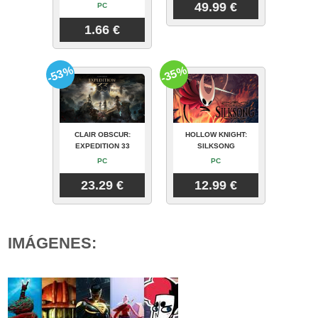
49.99 €
PC
1.66 €
-53%
-35%
CLAIR OBSCUR:
HOLLOW KNIGHT:
EXPEDITION 33
SILKSONG
PC
PC
23.29 €
12.99 €
IMÁGENES: