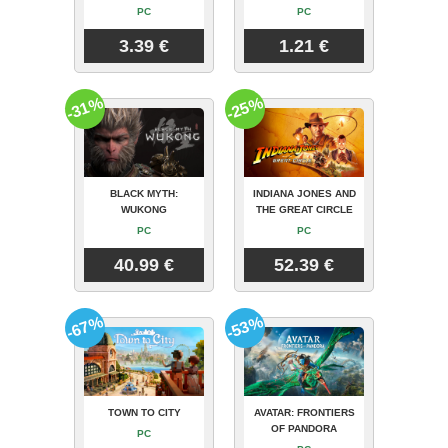
PC
PC
3.39 €
1.21 €
-31%
-25%
BLACK MYTH:
INDIANA JONES AND
WUKONG
THE GREAT CIRCLE
PC
PC
40.99 €
52.39 €
-67%
-53%
TOWN TO CITY
AVATAR: FRONTIERS
OF PANDORA
PC