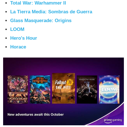
Total War: Warhammer II
La Tierra Media: Sombras de Guerra
Glass Masquerade: Origins
LOOM
Hero's Hour
Horace