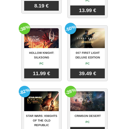
PC
8.19 €
13.99 €
-38%
-50%
HOLLOW KNIGHT:
007 FIRST LIGHT
SILKSONG
DELUXE EDITION
PC
PC
11.99 €
39.49 €
-82%
-28%
STAR WARS: KNIGHTS
CRIMSON DESERT
OF THE OLD
PC
REPUBLIC