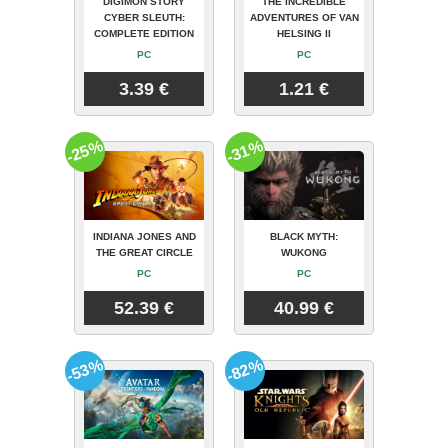
DIGIMON STORY
THE INCREDIBLE
CYBER SLEUTH:
ADVENTURES OF VAN
COMPLETE EDITION
HELSING II
PC
PC
3.39 €
1.21 €
-25%
-31%
INDIANA JONES AND
BLACK MYTH:
THE GREAT CIRCLE
WUKONG
PC
PC
52.39 €
40.99 €
-53%
-82%