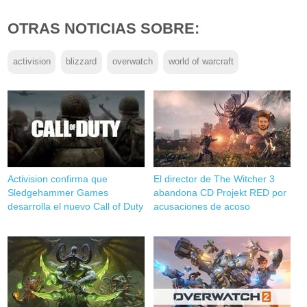
OTRAS NOTICIAS SOBRE:
activision
blizzard
overwatch
world of warcraft
Activision confirma que
El director de The Witcher 3
Sledgehammer Games
abandona CD Projekt RED por
desarrolla el nuevo Call of Duty
acusaciones de acoso