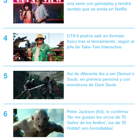
una serie con gameplay y tendrá
sentido que se emita en Netflix
GTA 6 podría salir en formato
físico tras el lanzamiento, según el
jefe de Take-Two Interactive
Así de diferente iba a ser Demon's
Souls: en primera persona y con
monstruos de Dark Souls
Peter Jackson (64), lo confirma:
'No me gustan los orcos de 'El
Señor de los Anillos', los de 'El
Hobbit' son formidables'