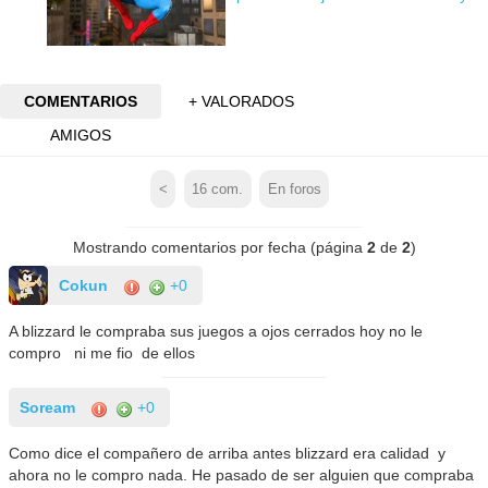
COMENTARIOS
+ VALORADOS
AMIGOS
<
16
com.
En foros
Mostrando comentarios por fecha (página
2
de
2
)
Cokun
+0
A blizzard le compraba sus juegos a ojos cerrados hoy no le
compro ni me fio de ellos
Soream
+0
Como dice el compañero de arriba antes blizzard era calidad y
ahora no le compro nada. He pasado de ser alguien que compraba