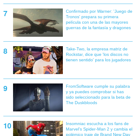
Confirmado por Warner: 'Juego de
Tronos' prepara su primera
película con una de las mayores
guerras de la fantasía y dragones
Take-Two, la empresa matriz de
Rockstar, dice que 'los discos no
tienen sentido' para los jugadores
FromSoftware cumple su palabra
y ya puedes comprobar si has
sido seleccionado para la beta de
The Duskbloods
Insomniac escucha a los fans de
Marvel's Spider-Man 2 y cambia el
polémico traje de Brand New Day