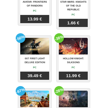
AVATAR: FRONTIERS
STAR WARS: KNIGHTS
OF PANDORA
OF THE OLD
REPUBLIC
PC
PC
13.99 €
1.66 €
-50%
-38%
007 FIRST LIGHT
HOLLOW KNIGHT:
DELUXE EDITION
SILKSONG
PC
PC
39.49 €
11.99 €
-67%
-28%