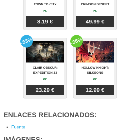
TOWN TO CITY
CRIMSON DESERT
PC
PC
8.19 €
49.99 €
-53%
-35%
CLAIR OBSCUR:
HOLLOW KNIGHT:
EXPEDITION 33
SILKSONG
PC
PC
23.29 €
12.99 €
ENLACES RELACIONADOS:
Fuente
IMÁGENES: