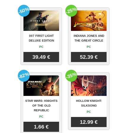
-50%
-25%
007 FIRST LIGHT
INDIANA JONES AND
DELUXE EDITION
THE GREAT CIRCLE
PC
PC
39.49 €
52.39 €
-82%
-35%
STAR WARS: KNIGHTS
HOLLOW KNIGHT:
OF THE OLD
SILKSONG
REPUBLIC
PC
PC
12.99 €
1.66 €