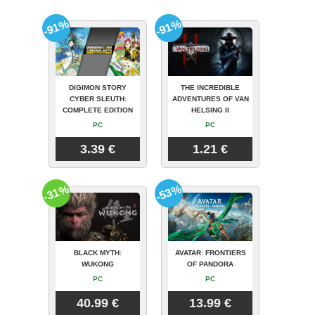
-91%
-91%
DIGIMON STORY
THE INCREDIBLE
CYBER SLEUTH:
ADVENTURES OF VAN
COMPLETE EDITION
HELSING II
PC
PC
3.39 €
1.21 €
-31%
-53%
BLACK MYTH:
AVATAR: FRONTIERS
WUKONG
OF PANDORA
PC
PC
40.99 €
13.99 €