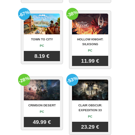
-67%
-38%
TOWN TO CITY
HOLLOW KNIGHT:
SILKSONG
PC
PC
8.19 €
11.99 €
-28%
-53%
CRIMSON DESERT
CLAIR OBSCUR:
EXPEDITION 33
PC
PC
49.99 €
23.29 €