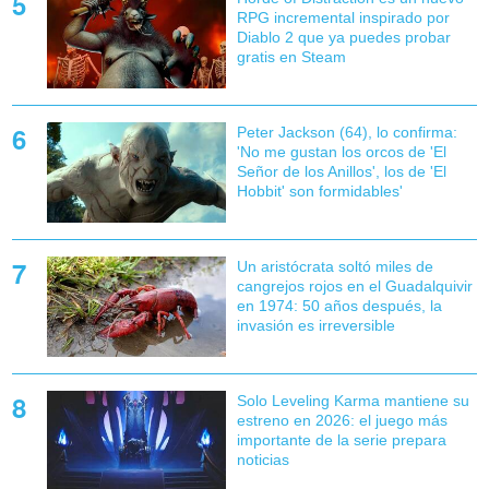
RPG incremental inspirado por
Diablo 2 que ya puedes probar
gratis en Steam
Peter Jackson (64), lo confirma:
'No me gustan los orcos de 'El
Señor de los Anillos', los de 'El
Hobbit' son formidables'
Un aristócrata soltó miles de
cangrejos rojos en el Guadalquivir
en 1974: 50 años después, la
invasión es irreversible
Solo Leveling Karma mantiene su
estreno en 2026: el juego más
importante de la serie prepara
noticias