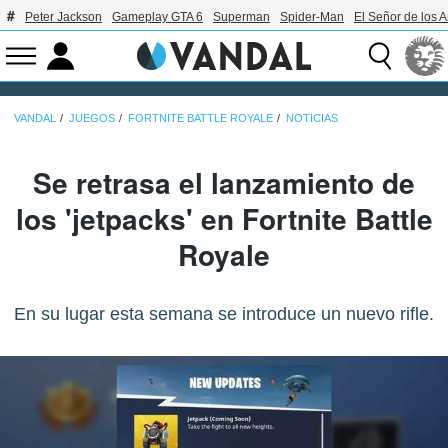
Peter Jackson
Gameplay GTA 6
Superman
Spider-Man
El Señor de los A
VANDAL
JUEGOS
FORTNITE BATTLE ROYALE
NOTICIAS
Se retrasa el lanzamiento de
los 'jetpacks' en Fortnite Battle
Royale
En su lugar esta semana se introduce un nuevo rifle.