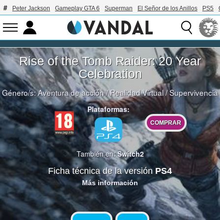
Peter Jackson
Gameplay GTA 6
Superman
El Señor de los Anillos
PS5
Rise of the Tomb Raider: 20 Year
Celebration
Género/s:
Aventura de acción
/
Realidad Virtual
/
Supervivencia
Plataformas:
COMPRAR
También en:
Switch2
Ficha técnica de la versión
PS4
Más información