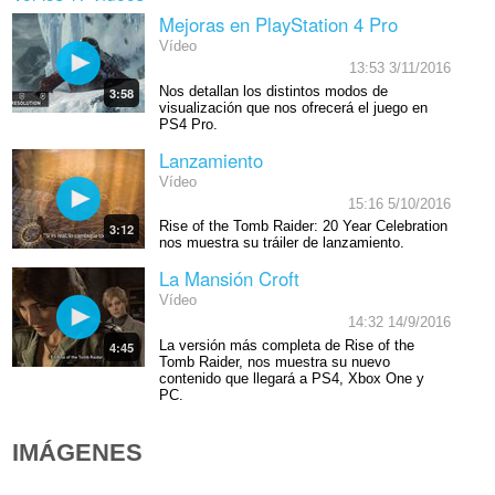
Mejoras en PlayStation 4 Pro
Vídeo
13:53 3/11/2016
Nos detallan los distintos modos de
3:58
visualización que nos ofrecerá el juego en
PS4 Pro.
Lanzamiento
Vídeo
15:16 5/10/2016
Rise of the Tomb Raider: 20 Year Celebration
3:12
nos muestra su tráiler de lanzamiento.
La Mansión Croft
Vídeo
14:32 14/9/2016
La versión más completa de Rise of the
4:45
Tomb Raider, nos muestra su nuevo
contenido que llegará a PS4, Xbox One y
PC.
IMÁGENES