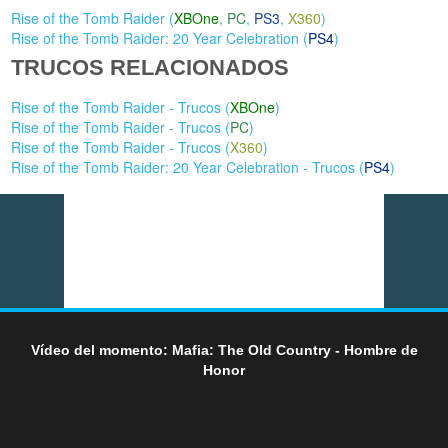
Rise of the Tomb Raider (
XBOne
,
PC
,
PS3
,
X360
)
Rise of the Tomb Raider: 20 Year Celebration (
PS4
)
TRUCOS RELACIONADOS
Rise of the Tomb Raider - Trucos (
XBOne
)
Rise of the Tomb Raider - Trucos (
PC
)
Rise of the Tomb Raider - Trucos (
X360
)
Rise of the Tomb Raider: 20 Year Celebration - Trucos (
PS4
)
Vídeo del momento: Mafia: The Old Country - Hombre de
Honor