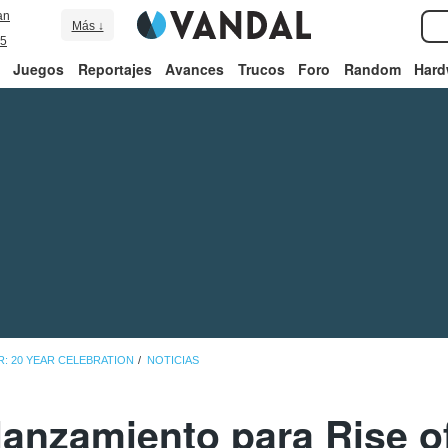
an
Más ↓
5
Juegos
Reportajes
Avances
Trucos
Foro
Random
Hard
R: 20 YEAR CELEBRATION
NOTICIAS
 lanzamiento para Rise 