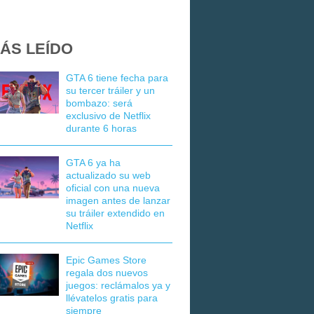
ÁS LEÍDO
GTA 6 tiene fecha para
su tercer tráiler y un
bombazo: será
exclusivo de Netflix
durante 6 horas
GTA 6 ya ha
actualizado su web
oficial con una nueva
imagen antes de lanzar
su tráiler extendido en
Netflix
Epic Games Store
regala dos nuevos
juegos: reclámalos ya y
llévatelos gratis para
siempre