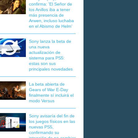
confirma: 'El Señor de
los Anillos iba a tener
más presencia de
Arwen, incluso luchaba
en el Abismo de Helm'
Sony lanza la beta de
una nueva
actualización de
sistema para PS5:
estas son sus
principales novedades
La beta abierta de
Gears of War E-Day
finalmente sí incluirá el
modo Versus
Sony avisaría del fin de
los juegos físicos en las
nuevas PS5,
confirmando su