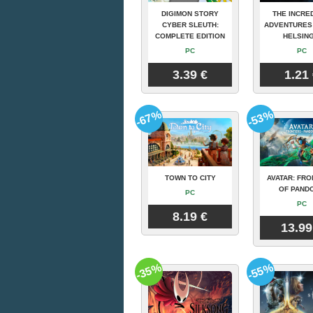
DIGIMON STORY
THE INCRE
CYBER SLEUTH:
ADVENTURES
COMPLETE EDITION
HELSING
PC
PC
3.39 €
1.21
-67%
-53%
TOWN TO CITY
AVATAR: FRO
OF PAND
PC
PC
8.19 €
13.99
-35%
-55%