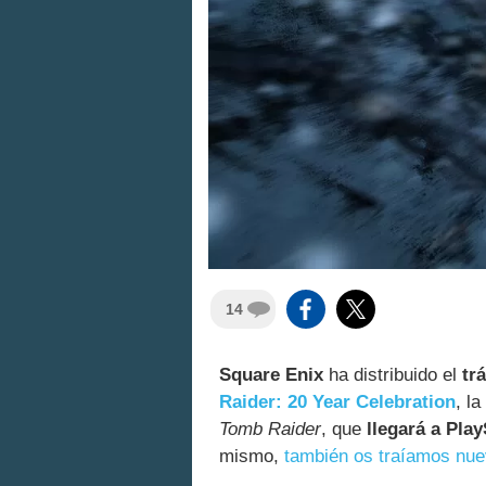
14
Square Enix
ha distribuido el
tr
Raider: 20 Year Celebration
, l
Tomb Raider
, que
llegará a Pla
mismo,
también os traíamos nue