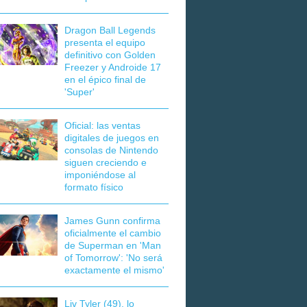
Dragon Ball Legends
presenta el equipo
definitivo con Golden
Freezer y Androide 17
en el épico final de
'Super'
Oficial: las ventas
digitales de juegos en
consolas de Nintendo
siguen creciendo e
imponiéndose al
formato físico
James Gunn confirma
oficialmente el cambio
de Superman en 'Man
of Tomorrow': 'No será
exactamente el mismo'
Liv Tyler (49), lo