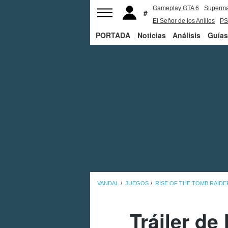
Gameplay GTA 6
Superm
El Señor de los Anillos
PS
PORTADA
Noticias
Análisis
Guías
VANDAL
JUEGOS
RISE OF THE TOMB RAIDE
Tráiler de