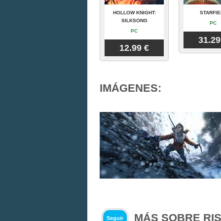
HOLLOW KNIGHT:
STARFIE
SILKSONG
PC
PC
31.29
12.99 €
IMÁGENES:
MÁS SOBRE RIS
Seguir