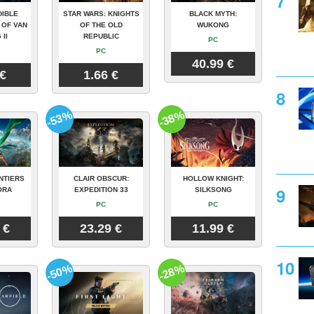
DIBLE
STAR WARS: KNIGHTS
BLACK MYTH:
 OF VAN
OF THE OLD
WUKONG
 II
REPUBLIC
PC
PC
40.99 €
 €
1.66 €
-53%
-38%
NTIERS
CLAIR OBSCUR:
HOLLOW KNIGHT:
ORA
EXPEDITION 33
SILKSONG
PC
PC
 €
23.29 €
11.99 €
-50%
-28%