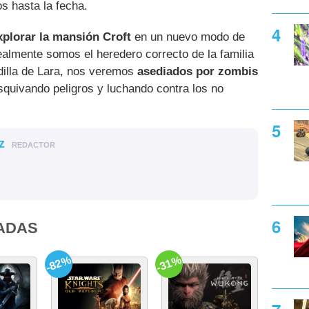
s hasta la fecha.
plorar la mansión Croft
en un nuevo modo de
almente somos el heredero correcto de la familia
adilla de Lara, nos veremos
asediados por zombis
quivando peligros y luchando contra los no
z
REDACTOR
ADAS
-82%
-31%