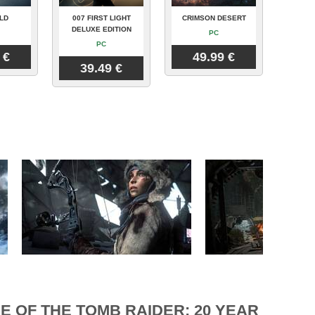
LD
007 FIRST LIGHT
CRIMSON DESERT
DELUXE EDITION
PC
PC
 €
49.99 €
39.49 €
E OF THE TOMB RAIDER: 20 YEAR