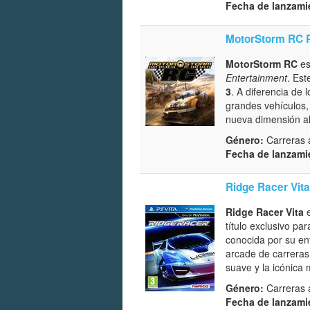
Fecha de lanzami
MotorStorm RC 
MotorStorm RC
es
Entertainment
. Est
3
. A diferencia de 
grandes vehículos
nueva dimensión al 
Género:
Carreras 
Fecha de lanzami
Ridge Racer Vita
Ridge Racer Vita
e
título exclusivo pa
conocida por su en
arcade de carreras
suave y la icónica 
Género:
Carreras 
Fecha de lanzami