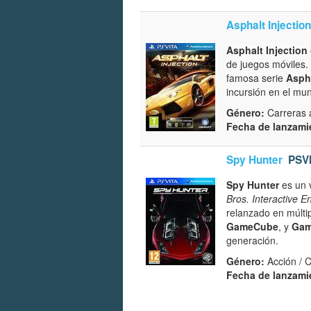
Asphalt Injection
Asphalt Injection
de juegos móviles.
famosa serie
Asph
incursión en el mun
Género:
Carreras 
Fecha de lanzami
Spy Hunter
PSV
Spy Hunter
es un 
Bros. Interactive E
relanzado en múlti
GameCube
, y
Gam
generación.
Género:
Acción / 
Fecha de lanzami