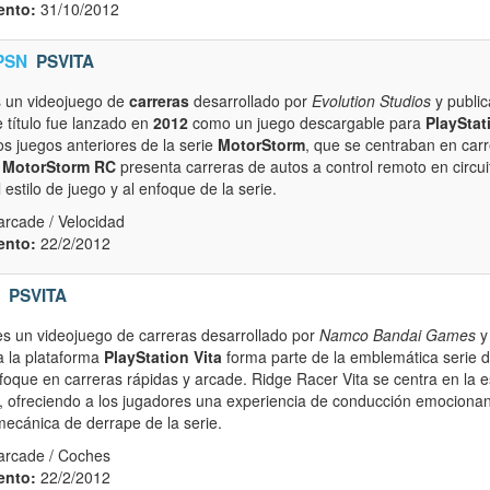
ento:
31/10/2012
PSN
PSVITA
 un videojuego de
carreras
desarrollado por
Evolution Studios
y publi
e título fue lanzado en
2012
como un juego descargable para
PlayStat
los juegos anteriores de la serie
MotorStorm
, que se centraban en car
,
MotorStorm RC
presenta carreras de autos a control remoto en circui
estilo de juego y al enfoque de la serie.
arcade / Velocidad
ento:
22/2/2012
PSVITA
s un videojuego de carreras desarrollado por
Namco Bandai Games
y
ra la plataforma
PlayStation Vita
forma parte de la emblemática serie 
foque en carreras rápidas y arcade. Ridge Racer Vita se centra en la 
, ofreciendo a los jugadores una experiencia de conducción emocionant
mecánica de derrape de la serie.
arcade / Coches
ento:
22/2/2012