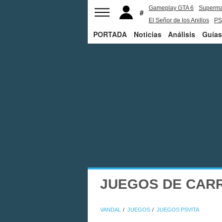
Gameplay GTA 6
Superm
El Señor de los Anillos
PS
PORTADA
Noticias
Análisis
Guías
JUEGOS DE CARR
VANDAL
JUEGOS
JUEGOS PSVITA