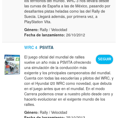
los territorios del mundo. WRC 3 nos llevará desde
las curvas de España a las de México, pasando por
desafiantes pistas heladas como las del Rally de
Suecia. Llegará además, por primera vez, a
PlayStation Vita.
Género:
Rally / Velocidad
Fecha de lanzamiento:
26/10/2012
WRC 4
PSVITA
El juego oficial del mundial de rallies
SEGUIR
vuelve un año más a PSVITA ofreciendo
una simulación de la conducción más
exigente y los principales campeonatos del mundial.
Cuenta con todas las escuderías y pilotos del WRC, y
con el Hyundai i20 WRC como novedad, que debuta
en el juego antes que en el mundial. En el modo
Carrera podemos crear a nuestro piloto desde cero y
hacerlo evolucionar en el exigente mundo de los
rallies.
Género:
Rally / Velocidad
Fecha de lanzamiento:
25/10/2013