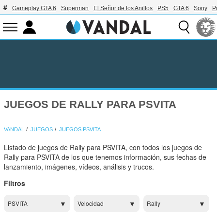
Gameplay GTA 6
Superman
El Señor de los Anillos
PS5
GTA 6
Sony
P
JUEGOS DE RALLY PARA PSVITA
VANDAL
JUEGOS
JUEGOS PSVITA
Listado de juegos de Rally para PSVITA, con todos los juegos de
Rally para PSVITA de los que tenemos información, sus fechas de
lanzamiento, imágenes, vídeos, análisis y trucos.
Filtros
PSVITA
Velocidad
Rally