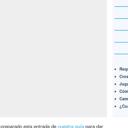
Req
Cros
Jug
Cómo
Camu
¿Cu
 preparado esta entrada de
nuestra guía
para dar