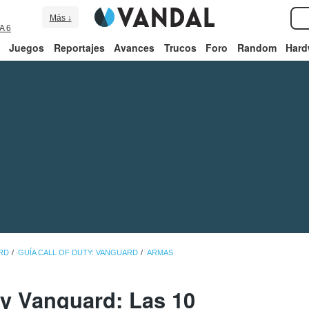
Más ↓
A 6
Juegos
Reportajes
Avances
Trucos
Foro
Random
Hard
RD
GUÍA CALL OF DUTY: VANGUARD
ARMAS
ty Vanguard: Las 10