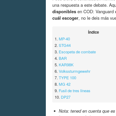
una respuesta a este debate. Aq
disponibles
en COD: Vanguard e
cuál escoger
, no le deis más vu
Índice
1.
MP-40
2.
STG44
3.
Escopeta de combate
4.
BAR
5.
KAR98K
6.
Volkssturmgewehr
7.
TYPE 100
8.
MG 42
9.
Fusil de tres líneas
10.
DP27
Nota: tened en cuenta que es 