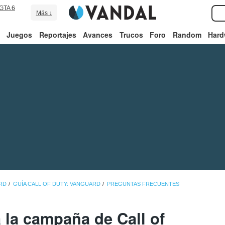
GTA 6
Más ↓
Juegos
Reportajes
Avances
Trucos
Foro
Random
Hard
RD
GUÍA CALL OF DUTY: VANGUARD
PREGUNTAS FRECUENTES
 la campaña de Call of