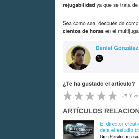
rejugabilidad
ya que se trata d
Sea como sea, después de compl
cientos de horas
en el multijug
Daniel González
¿Te ha gustado el artículo?
-
/5 (
0
vo
ARTÍCULOS RELACIO
El director crea
deja el estudio t
Greg Reisdorf repasa 