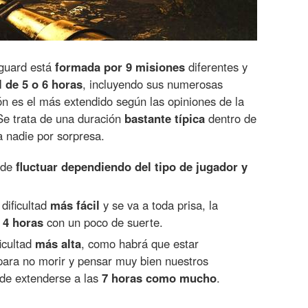
nguard está
formada por 9 misiones
diferentes y
 de 5 o 6 horas
, incluyendo sus numerosas
ón es el más extendido según las opiniones de la
. Se trata de una duración
bastante típica
dentro de
 a nadie por sorpresa.
ede
fluctuar dependiendo del tipo de jugador y
 dificultad
más fácil
y se va a toda prisa, la
 4 horas
con un poco de suerte.
icultad
más alta
, como habrá que estar
ara no morir y pensar muy bien nuestros
de extenderse a las
7 horas como mucho
.