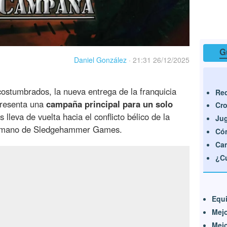
G
Daniel González
·
21:31 26/12/2025
costumbrados, la nueva entrega de la franquicia
Req
presenta una
campaña principal para un solo
Cro
 lleva de vuelta hacia el conflicto bélico de la
Jug
 mano de Sledgehammer Games.
Cóm
Cam
¿Cu
Equi
Mej
Mej