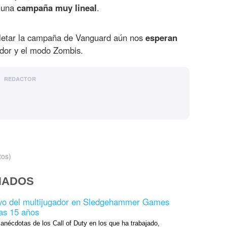
e una
campaña muy lineal
.
etar la campaña de Vanguard aún nos
esperan
ador y el modo Zombis.
REDACTOR
tos)
NADOS
tivo del multijugador en Sledgehammer Games
ras 15 años
anécdotas de los Call of Duty en los que ha trabajado,