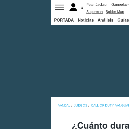
Peter Jackson
Gameplay 
Superman
Spider-Man
PORTADA
Noticias
Análisis
Guías
VANDAL
JUEGOS
CALL OF DUTY: VANGUA
¿Cuánto dura