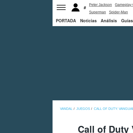
Peter Jackson
Gameplay 
Superman
Spider-Man
PORTADA
Noticias
Análisis
Guías
VANDAL
JUEGOS
CALL OF DUTY: VANGUA
Call of Dut