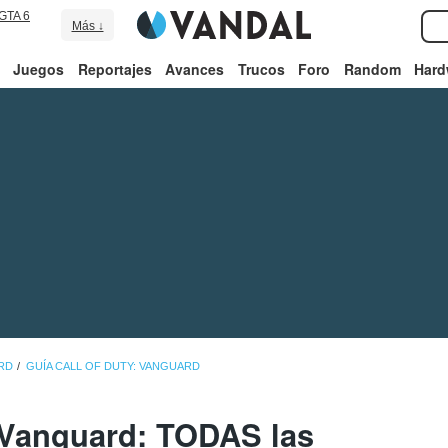
GTA 6
Más ↓
Juegos
Reportajes
Avances
Trucos
Foro
Random
Hard
RD
GUÍA CALL OF DUTY: VANGUARD
y Vanguard: TODAS las