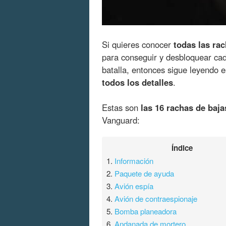
Si quieres conocer
todas las ra
para conseguir y desbloquear ca
batalla, entonces sigue leyendo 
todos los detalles
.
Estas son
las 16 rachas de baja
Vanguard:
Índice
1.
Información
2.
Paquete de ayuda
3.
Avión espía
4.
Avión de contraespionaje
5.
Bomba planeadora
6.
Andanada de mortero