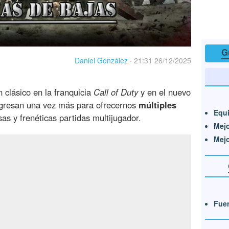
G
Daniel González
·
21:31 26/12/2025
 clásico en la franquicia
Call of Duty
y en el nuevo
gresan una vez más para ofrecernos
múltiples
Equi
as y frenéticas partidas multijugador.
Mej
Mej
Fuen