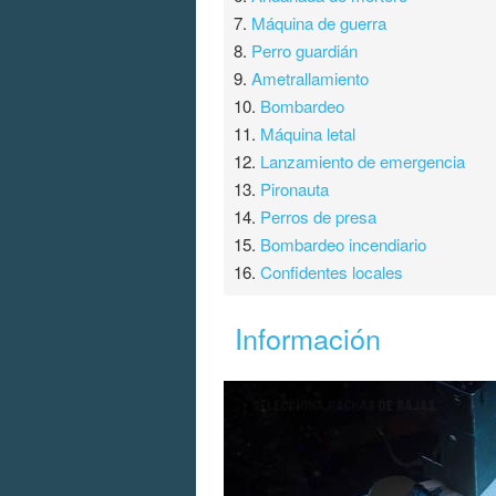
7.
Máquina de guerra
8.
Perro guardián
9.
Ametrallamiento
10.
Bombardeo
11.
Máquina letal
12.
Lanzamiento de emergencia
13.
Pironauta
14.
Perros de presa
15.
Bombardeo incendiario
16.
Confidentes locales
Información