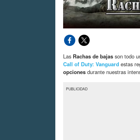
Las
Rachas de bajas
son todo un
Call of Duty: Vanguard
estas re
opciones
durante nuestras intens
PUBLICIDAD