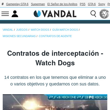
Gameplay GTA 6
Superman
El Señor de los Anillos
PS5
GTA 6
Sony
P
VANDAL
JUEGOS
WATCH DOGS
GUÍA WATCH DOGS
MISIONES SECUNDARIAS
CONTRATOS DE AGENTE
Contratos de interceptación -
Watch Dogs
14 contratos en los que tenemos que eliminar a uno
o varios objetivos y quedarnos con sus datos.