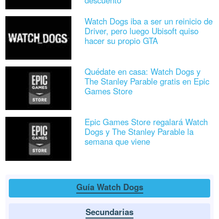
descuento
Watch Dogs iba a ser un reinicio de
Driver, pero luego Ubisoft quiso
hacer su propio GTA
Quédate en casa: Watch Dogs y
The Stanley Parable gratis en Epic
Games Store
Epic Games Store regalará Watch
Dogs y The Stanley Parable la
semana que viene
Guía Watch Dogs
Secundarias