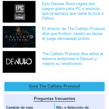
Epic Games Store regala dos
juegos gratis para PC y anuncia
que la semana que viene le toca a
Fallout
El director de The Callisto Protocol
dice que Krafton insistió en lanzar
el juego demasiado pronto
The Callisto Protocol dice adiós al
sistema antipiratería Denuvo y
mejora su rendimiento
Guía The Callisto Protocol
Preguntas frecuentes
Cambiar de traje
NG+ o Selección de