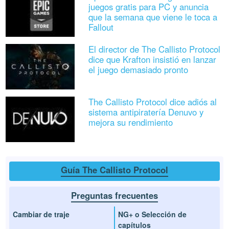
juegos gratis para PC y anuncia
que la semana que viene le toca a
Fallout
El director de The Callisto Protocol
dice que Krafton insistió en lanzar
el juego demasiado pronto
The Callisto Protocol dice adiós al
sistema antipiratería Denuvo y
mejora su rendimiento
Guía The Callisto Protocol
Preguntas frecuentes
Cambiar de traje
NG+ o Selección de
capítulos