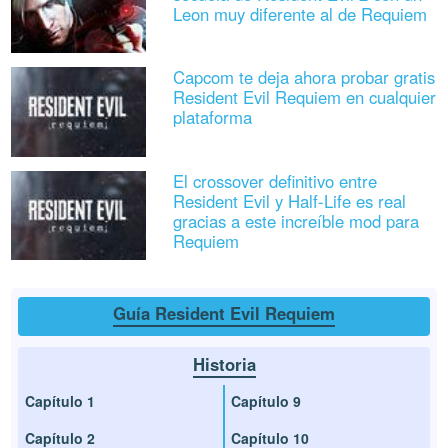
Leon muy diferente al de Requiem
Capcom te deja ahora probar gratis
Resident Evil Requiem en cualquier
plataforma
El crossover definitivo entre
Resident Evil y Half-Life es real
gracias a este increíble mod para
Requiem
Guía Resident Evil Requiem
Historia
Capítulo 1
Capítulo 9
Capítulo 2
Capítulo 10