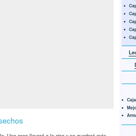
Cap
Cap
Cap
Cap
Cap
Le
Caja
Mejo
Arma
esechos
le. Una cosa llevará a la otra y no quedará más