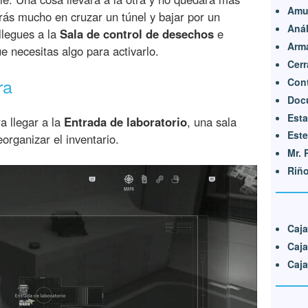
Amu
ás mucho en cruzar un túnel y bajar por un
Anál
llegues a la
Sala de control de desechos
e
Arma
e necesitas algo para activarlo.
Cerr
ra
Con
Doc
Esta
a llegar a la
Entrada de laboratorio
, una sala
Este
organizar el inventario.
Mr.
Riñ
Caj
Caja
Caja