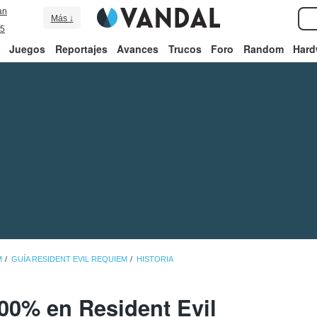
an
Más ↓
5
Juegos
Reportajes
Avances
Trucos
Foro
Random
Hard
M
GUÍA RESIDENT EVIL REQUIEM
HISTORIA
100% en Resident Evil