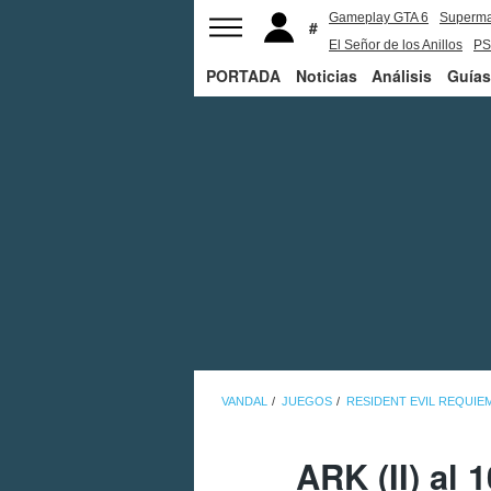
Gameplay GTA 6
Superm
El Señor de los Anillos
PS
PORTADA
Noticias
Análisis
Guías
VANDAL
JUEGOS
RESIDENT EVIL REQUIE
ARK (II) al 