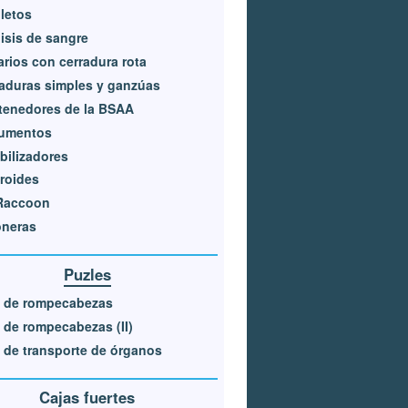
letos
isis de sangre
rios con cerradura rota
aduras simples y ganzúas
tenedores de la BSAA
umentos
bilizadores
roides
 Raccoon
oneras
Puzles
a de rompecabezas
 de rompecabezas (II)
 de transporte de órganos
Cajas fuertes