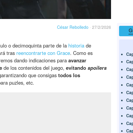
César Rebolledo
·
27/2/2026
G
tulo o decimoquinta parte de la
historia
de
rá tras
reencontrarte con Grace
. Como es
Cap
 iremos dando indicaciones para
avanzar
Cap
e
de los contenidos del juego,
evitando
spoilers
Cap
 garantizando que consigas
todos los
Cap
ara puzles, etc.
Cap
Cap
Cap
Cap
Cap
Cap
Cap