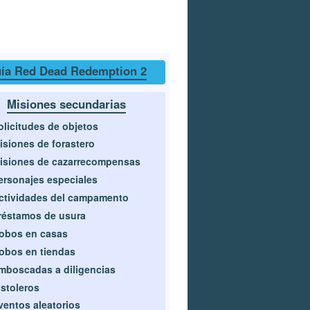
ía Red Dead Redemption 2
Misiones secundarias
olicitudes de objetos
isiones de forastero
isiones de cazarrecompensas
ersonajes especiales
ctividades del campamento
réstamos de usura
obos en casas
obos en tiendas
mboscadas a diligencias
istoleros
ventos aleatorios