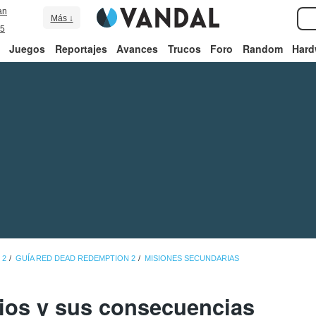
an
Más ↓
5
Juegos
Reportajes
Avances
Trucos
Foro
Random
Hard
 2
GUÍA RED DEAD REDEMPTION 2
MISIONES SECUNDARIAS
rios y sus consecuencias