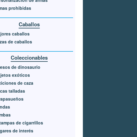
rsonalización de armas
mas prohibidas
Caballos
jores caballos
zas de caballos
Coleccionables
esos de dinosaurio
jetos exóticos
ticiones de caza
cas talladas
rapasueños
ndas
mbas
tampas de cigarrillos
gares de interés