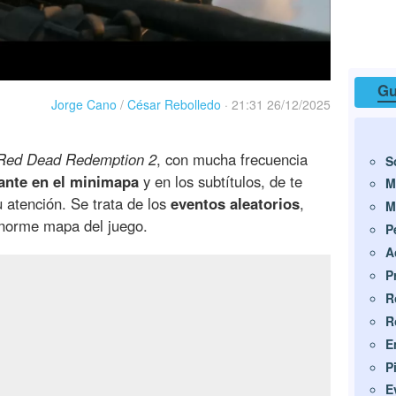
Gu
Jorge Cano
/
César Rebolledo
·
21:31 26/12/2025
Red Dead Redemption 2
, con mucha frecuencia
S
ante en el minimapa
y en los subtítulos, de te
M
 atención. Se trata de los
eventos aleatorios
,
M
enorme mapa del juego.
P
A
P
R
R
E
P
E