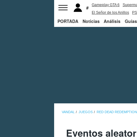
Gameplay GTA 6
Superm
El Señor de los Anillos
PS
PORTADA
Noticias
Análisis
Guías
VANDAL
JUEGOS
RED DEAD REDEMPTION
Eventos aleato