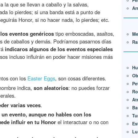
Pe
a la que se llevan a caballo y la salvas,
Ar
ada lo pierdes; si una banda está a punto de
seguirás Honor, si no hacer nada, lo pierdes; etc.
 los eventos genéricos
tipo emboscadas, asaltos,
Me
as de caballos y demás. Podríamos pasarnos días
Ra
erá
indicaros algunos de los eventos especiales
asos incluso influirán en poder hacer misiones más
Hu
Ob
ntos con los
Easter Eggs
, son cosas diferentes.
Pe
nombre indica,
son aleatorios
: no puedes forzar
Ro
erales.
At
der varias veces
.
Ba
 un evento, aunque no hables con los
Tu
ede influir en tu Honor
el interactuar o no con
Es
Lu