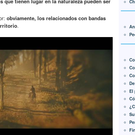
s que tienen lugar en la naturaleza pueden ser
Ch
or:
obviamente, los relacionados con bandas
ritorio
.
An
Pe
Co
Co
Co
De
El
Có
¿C
Su
Pe
Fi