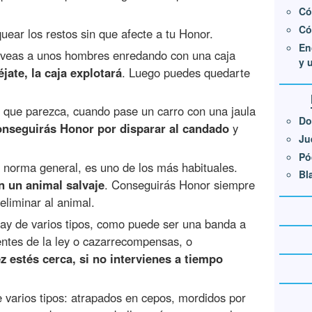
Có
Có
ear los restos sin que afecte a tu Honor.
En
veas a unos hombres enredando con una caja
y 
éjate, la caja explotará
. Luego puedes quedarte
 que parezca, cuando pase un carro con una jaula
Do
onseguirás Honor por disparar al candado
y
Ju
Pó
 norma general, es uno de los más habituales.
Bl
n un animal salvaje
. Conseguirás Honor siempre
eliminar al animal.
ay de varios tipos, como puede ser una banda a
entes de la ley o cazarrecompensas, o
z estés cerca, si no intervienes a tiempo
 varios tipos: atrapados en cepos, mordidos por