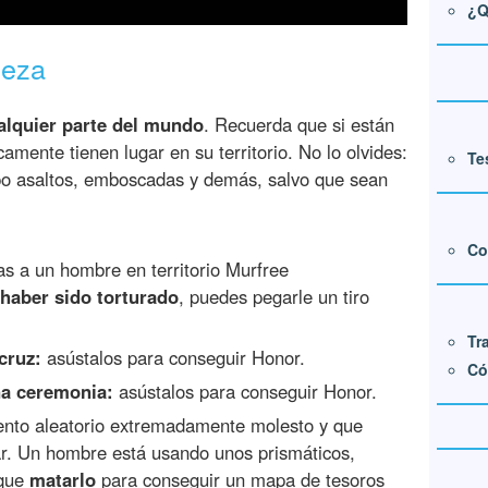
¿Q
leza
alquier parte del mundo
. Recuerda que si están
amente tienen lugar en su territorio. No lo olvides:
Te
po asaltos, emboscadas y demás, salvo que sean
Co
as a un hombre en territorio Murfree
haber sido torturado
, puedes pegarle un tiro
Tr
cruz:
asústalos para conseguir Honor.
Có
na ceremonia:
asústalos para conseguir Honor.
nto aleatorio extremadamente molesto y que
ar. Un hombre está usando unos prismáticos,
 que
matarlo
para conseguir un mapa de tesoros