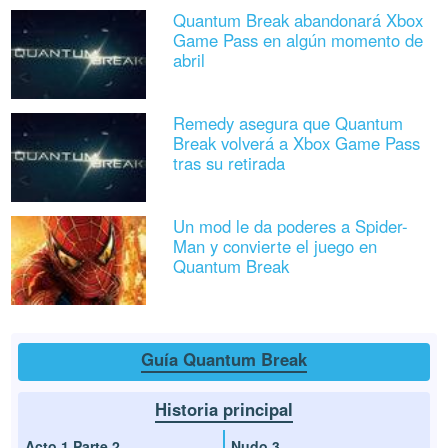
Quantum Break abandonará Xbox
Game Pass en algún momento de
abril
Remedy asegura que Quantum
Break volverá a Xbox Game Pass
tras su retirada
Un mod le da poderes a Spider-
Man y convierte el juego en
Quantum Break
Guía Quantum Break
Historia principal
Acto 1 Parte 2
Nudo 3