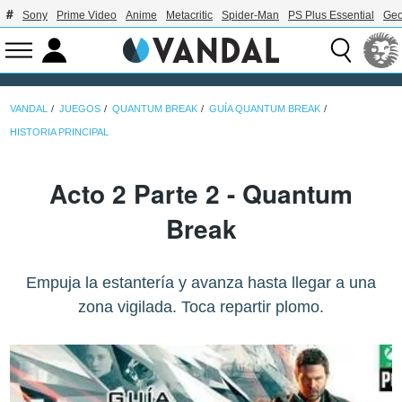
Sony
Prime Video
Anime
Metacritic
Spider-Man
PS Plus Essential
Geo
VANDAL
JUEGOS
QUANTUM BREAK
GUÍA QUANTUM BREAK
HISTORIA PRINCIPAL
Acto 2 Parte 2 - Quantum
Break
Empuja la estantería y avanza hasta llegar a una
zona vigilada. Toca repartir plomo.