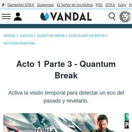
Gameplay GTA 6
Superman
El Señor de los Anillos
PS5
GTA 6
Sony
P
VANDAL
JUEGOS
QUANTUM BREAK
GUÍA QUANTUM BREAK
HISTORIA PRINCIPAL
Acto 1 Parte 3 - Quantum
Break
Activa la visión temporal para detectar un eco del
pasado y revelarlo.