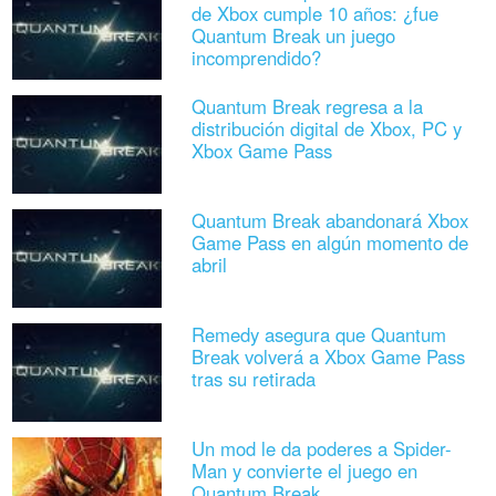
de Xbox cumple 10 años: ¿fue
Quantum Break un juego
incomprendido?
Quantum Break regresa a la
distribución digital de Xbox, PC y
Xbox Game Pass
Quantum Break abandonará Xbox
Game Pass en algún momento de
abril
Remedy asegura que Quantum
Break volverá a Xbox Game Pass
tras su retirada
Un mod le da poderes a Spider-
Man y convierte el juego en
Quantum Break