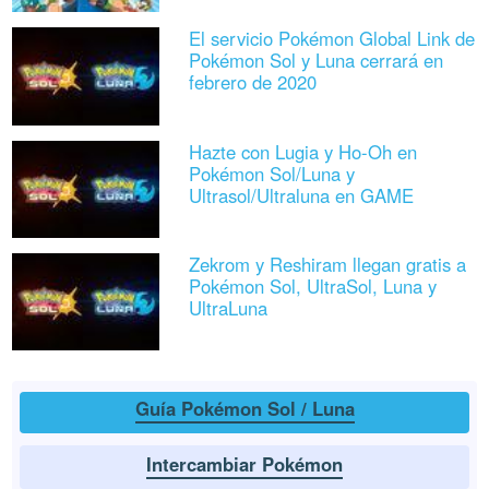
El servicio Pokémon Global Link de
Pokémon Sol y Luna cerrará en
febrero de 2020
Hazte con Lugia y Ho-Oh en
Pokémon Sol/Luna y
Ultrasol/Ultraluna en GAME
Zekrom y Reshiram llegan gratis a
Pokémon Sol, UltraSol, Luna y
UltraLuna
Guía Pokémon Sol / Luna
Intercambiar Pokémon