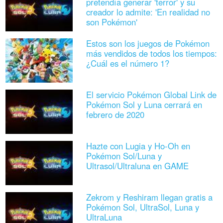
pretendía generar 'terror' y su
creador lo admite: 'En realidad no
son Pokémon'
Estos son los juegos de Pokémon
más vendidos de todos los tiempos:
¿Cuál es el número 1?
El servicio Pokémon Global Link de
Pokémon Sol y Luna cerrará en
febrero de 2020
Hazte con Lugia y Ho-Oh en
Pokémon Sol/Luna y
Ultrasol/Ultraluna en GAME
Zekrom y Reshiram llegan gratis a
Pokémon Sol, UltraSol, Luna y
UltraLuna