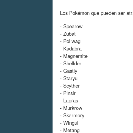
Los Pokémon que pueden ser atra
- Spearow
- Zubat
- Poliwag
- Kadabra
- Magnemite
- Shellder
- Gastly
- Staryu
- Scyther
- Pinsir
- Lapras
- Murkrow
- Skarmory
- Wingull
- Metang