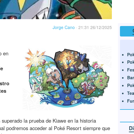
Jorge Cano
·
21:31 26/12/2025
o en
Pok
Pok
de
Fes
Ba
stro
Pok
tes
Tea
Fun
superado la prueba de Kiawe en la historia
cual podremos acceder al Poké Resort siempre que
Di