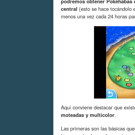
podremos obtener Pokéhabas de
central
(esto se hace tocándolo en
menos una vez cada 24 horas para
Aquí conviene destacar que exist
moteadas y multicolor
.
Las primeras son las básicas q