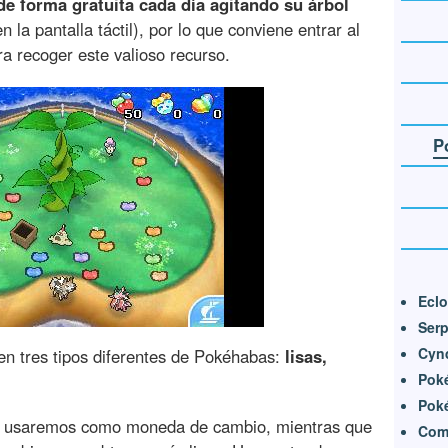
 forma gratuita cada día agitando su árbol
 la pantalla táctil), por lo que conviene entrar al
 recoger este valioso recurso.
P
Eclo
Serp
Cynd
en tres tipos diferentes de Pokéhabas:
lisas,
Poké
Poké
ue usaremos como moneda de cambio, mientras que
Com