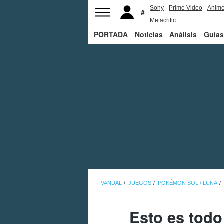
Sony
Prime Video
Anim
Metacritic
PORTADA
Noticias
Análisis
Guías
VANDAL
JUEGOS
POKÉMON SOL / LUNA
Esto es todo