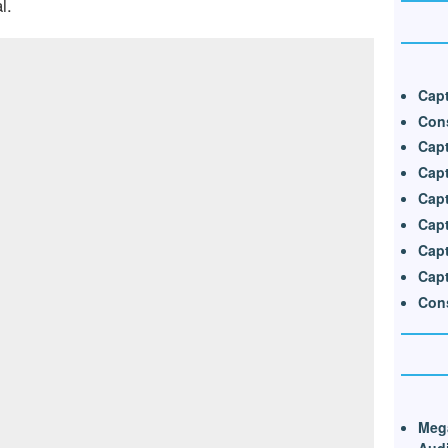
l.
Capt
Cons
Cap
Capt
Capt
Capt
Capt
Capt
Con
Mega