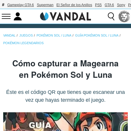
Gameplay GTA 6
Superman
El Señor de los Anillos
PS5
GTA 6
Sony
P
VANDAL
JUEGOS
POKÉMON SOL / LUNA
GUÍA POKÉMON SOL / LUNA
POKÉMON LEGENDARIOS
Cómo capturar a Magearna
en Pokémon Sol y Luna
Éste es el código QR que tienes que escanear una
vez que hayas terminado el juego.