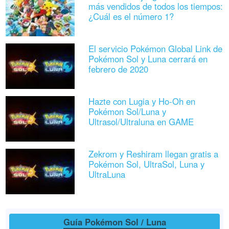
más vendidos de todos los tiempos:
¿Cuál es el número 1?
El servicio Pokémon Global Link de
Pokémon Sol y Luna cerrará en
febrero de 2020
Hazte con Lugia y Ho-Oh en
Pokémon Sol/Luna y
Ultrasol/Ultraluna en GAME
Zekrom y Reshiram llegan gratis a
Pokémon Sol, UltraSol, Luna y
UltraLuna
Guía Pokémon Sol / Luna