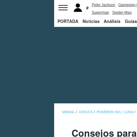
Peter Jackson
Gameplay 
Superman
Spider-Man
PORTADA
Noticias
Análisis
Guías
VANDAL
JUEGOS
POKÉMON SOL / LUNA
Consejos para