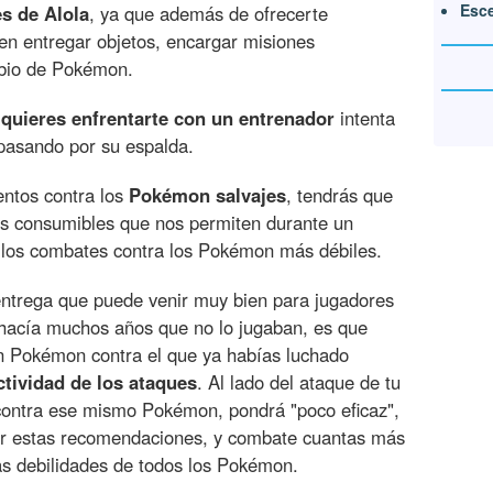
Esce
s de Alola
, ya que además de ofrecerte
len entregar objetos, encargar misiones
mbio de Pokémon.
 quieres enfrentarte con un entrenador
intenta
pasando por su espalda.
ientos contra los
Pokémon salvajes
, tendrás que
os consumibles que nos permiten durante un
r los combates contra los Pokémon más débiles.
entrega que puede venir muy bien para jugadores
hacía muchos años que no lo jugaban, es que
 Pokémon contra el que ya habías luchado
ctividad de los ataques
. Al lado del ataque de tu
contra ese mismo Pokémon, pondrá "poco eficaz",
por estas recomendaciones, y combate cuantas más
as debilidades de todos los Pokémon.