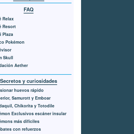
FAQ
é Relax
 Resort
i Plaza
co Pokémon
visor
 Skull
dación Aether
Secretos y curiosidades
sionar huevos rápido
erior, Samurott y Emboar
aquil, Chikorita y Totodile
mon Exclusivos escáner insular
mons más difíciles
bates con refuerzos