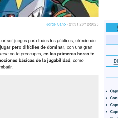
Jorge Cano
·
21:31 26/12/2025
por ser juegos para todos los públicos, ofreciendo
 jugar pero difíciles de dominar
, con una gran
émon
no te preocupes,
en las primeras horas te
nociones básicas de la jugabilidad
, como
Di
mbatir.
Capt
Cons
Cap
Capt