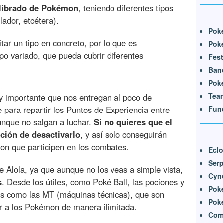
ilibrado de Pokémon
, teniendo diferentes tipos
lador, etcétera).
Pok
ar un tipo en concreto, por lo que es
Poké
o variado, que pueda cubrir diferentes
Fest
Ban
Poké
Team
y importante que nos entregan al poco de
Fun
 para repartir los Puntos de Experiencia entre
unque no salgan a luchar.
Si no quieres que el
pción de desactivarlo
, y así solo conseguirán
on que participen en los combates.
Eclo
Serp
 Alola, ya que aunque no los veas a simple vista,
Cynd
s
. Desde los útiles, como Poké Ball, las pociones y
Poké
sos como las MT (máquinas técnicas), que son
Poké
 a los Pokémon de manera ilimitada.
Com