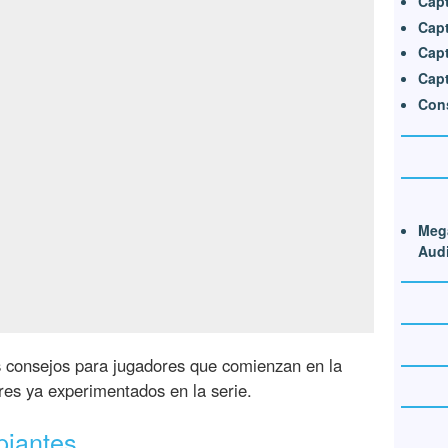
Capt
Capt
Capt
Capt
Con
Mega
Audi
s consejos para jugadores que comienzan en la
res ya experimentados en la serie.
piantes