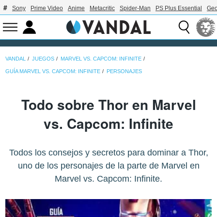
Sony
Prime Video
Anime
Metacritic
Spider-Man
PS Plus Essential
Geo
VANDAL
JUEGOS
MARVEL VS. CAPCOM: INFINITE
GUÍA MARVEL VS. CAPCOM: INFINITE
PERSONAJES
Todo sobre Thor en Marvel
vs. Capcom: Infinite
Todos los consejos y secretos para dominar a Thor,
uno de los personajes de la parte de Marvel en
Marvel vs. Capcom: Infinite.